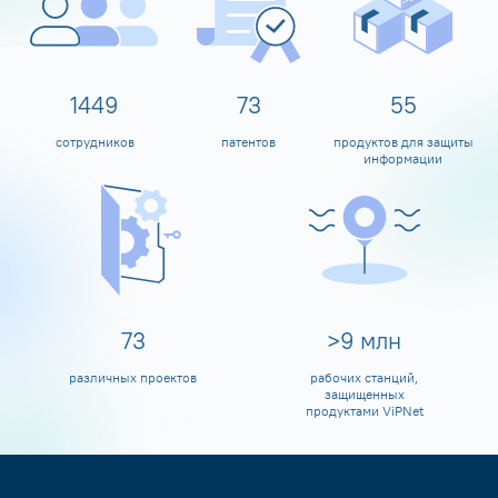
1598
80
60
сотрудников
патентов
продуктов для защиты
информации
80
>
10
млн
различных проектов
рабочих станций,
защищенных
продуктами ViPNet