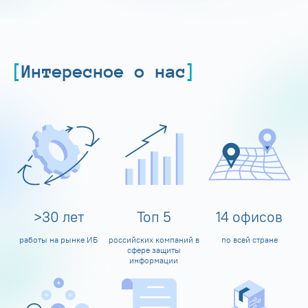
Интересное о нас
>
30
лет
Топ
5
14
офисов
работы на рынке ИБ
российских компаний в
по всей стране
сфере защиты
информации