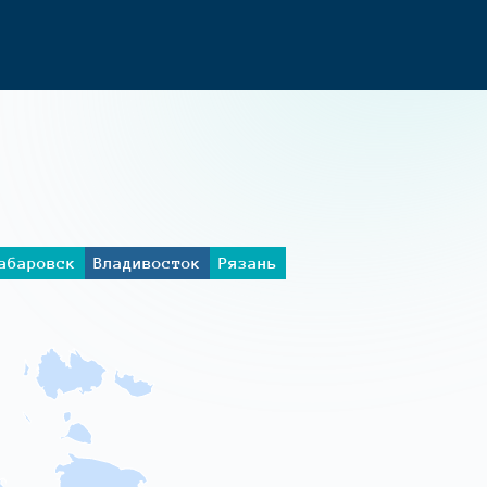
абаровск
Владивосток
Рязань