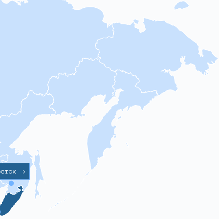
осток
>