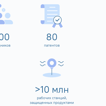
00
80
дников
патентов
>
10
млн
рабочих станций,
защищенных продуктами