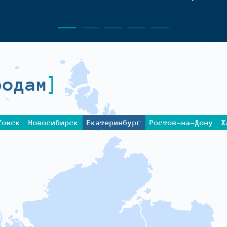
родам
Томск
Новосибирск
Екатеринбург
Ростов-на-Дону
Х