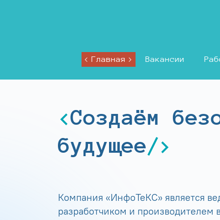
Главная
Вакансии
Раб
Создаём без
будущее
Компания «ИнфоТеКС» является в
разработчиком и производителем в