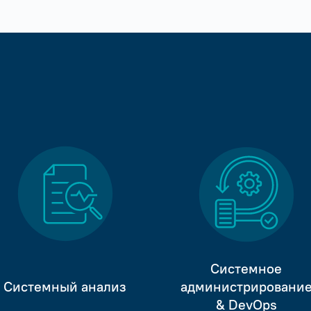
Системное
Системный анализ
администрировани
& DevOps