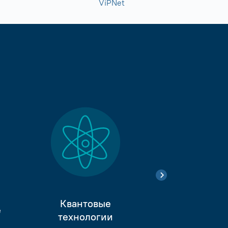
ViPNet
Квантовые
е
Тестиро
технологии