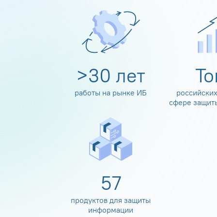
>
30
лет
Т
работы на рынке ИБ
российских
сфере защит
60
продуктов для защиты
информации