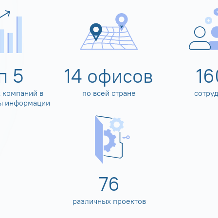
оп
5
14
офисов
16
 компаний в
по всей стране
сотру
ы информации
80
различных проектов