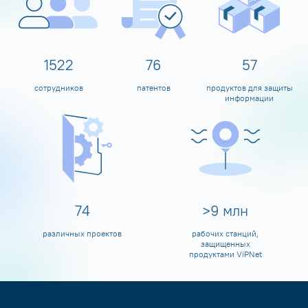
1600
80
60
сотрудников
патентов
продуктов для защиты
информации
80
>
10
млн
различных проектов
рабочих станций,
защищенных
продуктами ViPNet