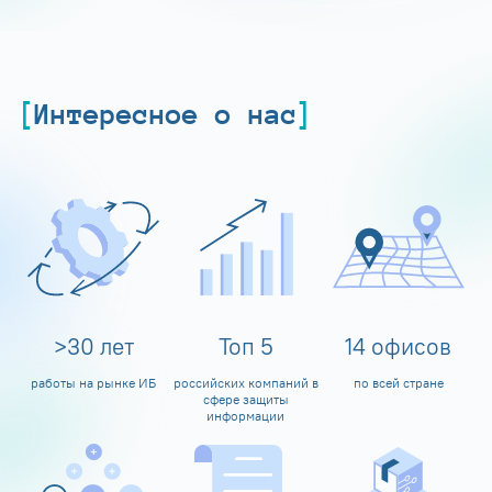
Интересное о нас
>
30
лет
Топ
5
14
офисов
работы на рынке ИБ
российских компаний в
по всей стране
сфере защиты
информации