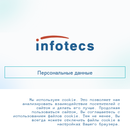
Персональные данные
Мы используем cookie. Это позволяет нам
+7 (495) 737-6192, 8-800-250-0-260
анализировать взаимодействие посетителей с
practice@infotecs.ru
,
hr@infotecs.ru
сайтом и делать его лучше. Продолжая
пользоваться сайтом, Вы соглашаетесь с
127273, г. Москва, Отрадная ул., 2Б строение 1
использованием файлов cookie. Тем не менее, Вы
всегда можете отключить файлы cookie в
настройках Вашего браузера.