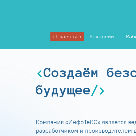
Главная
Вакансии
Раб
Создаём без
будущее
Компания «ИнфоТеКС» является в
разработчиком и производителем в