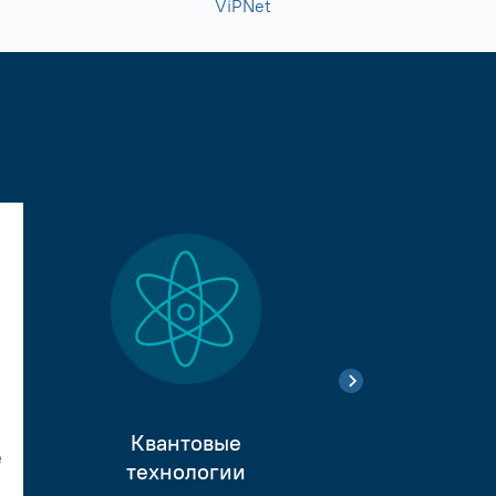
ViPNet
Квантовые
е
Тестиро
технологии