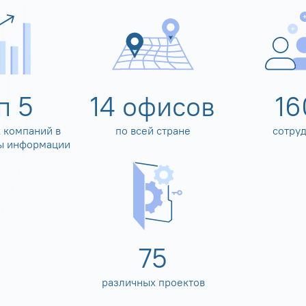
оп
5
14
офисов
16
 компаний в
по всей стране
сотру
ы информации
80
различных проектов