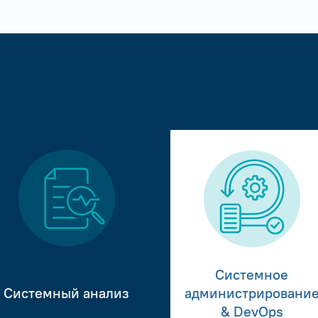
Системное
Системный анализ
администрировани
& DevOps