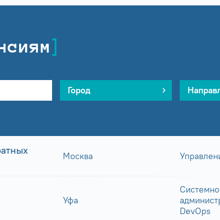
нсиям
Город
Направ
ратных
Москва
Управлен
Системно
Уфа
админист
DevOps