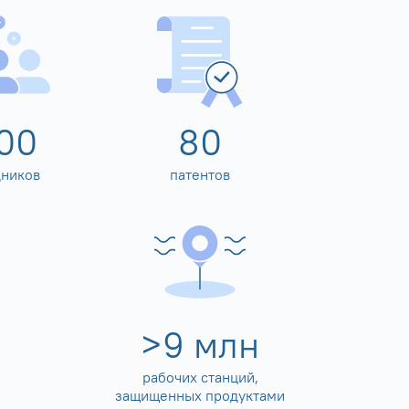
00
80
дников
патентов
>
10
млн
рабочих станций,
защищенных продуктами