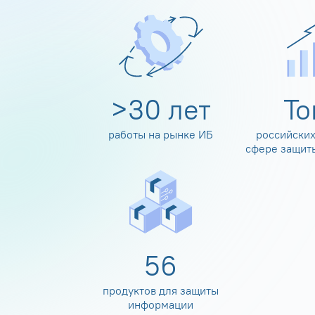
>
30
лет
Т
работы на рынке ИБ
российских
сфере защит
60
продуктов для защиты
информации