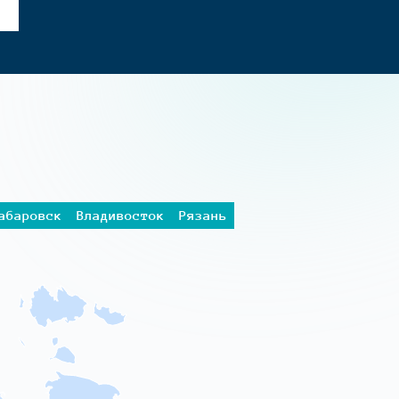
абаровск
Владивосток
Рязань