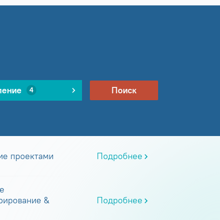
ление
Поиск
4
ие проектами
Подробнее
е
рирование &
Подробнее