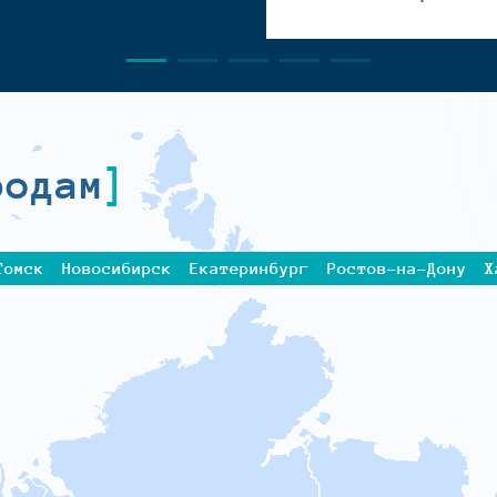
родам
Томск
Новосибирск
Екатеринбург
Ростов-на-Дону
Х