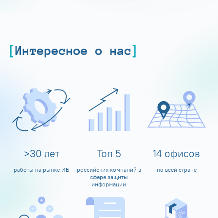
Интересное о нас
>
30
лет
Топ
5
14
офисов
работы на рынке ИБ
российских компаний в
по всей стране
сфере защиты
информации