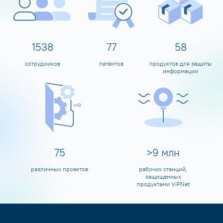
1600
80
60
сотрудников
патентов
продуктов для защиты
информации
80
>
10
млн
различных проектов
рабочих станций,
защищенных
продуктами ViPNet