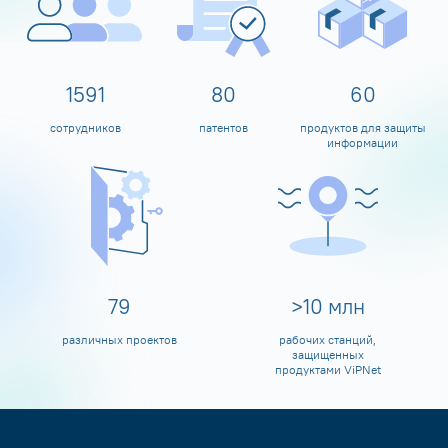
1600
80
60
сотрудников
патентов
продуктов для защиты
информации
80
>
10
млн
различных проектов
рабочих станций,
защищенных
продуктами ViPNet