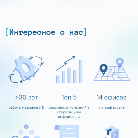
Интересное о нас
>
30
лет
Топ
5
14
офисов
работы на рынке ИБ
российских компаний в
по всей стране
сфере защиты
информации