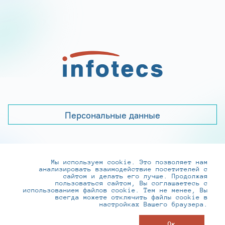
Персональные данные
Мы используем cookie. Это позволяет нам
+7 (495) 737-6192, 8-800-250-0-260
анализировать взаимодействие посетителей с
practice@infotecs.ru
,
hr@infotecs.ru
сайтом и делать его лучше. Продолжая
пользоваться сайтом, Вы соглашаетесь с
127273, г. Москва, Отрадная ул., 2Б строение 1
использованием файлов cookie. Тем не менее, Вы
всегда можете отключить файлы cookie в
настройках Вашего браузера.
© ИнфоТеКС 2020-2026
Ок