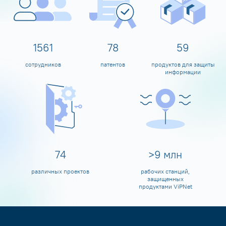
1600
80
60
сотрудников
патентов
продуктов для защиты
информации
80
>
10
млн
различных проектов
рабочих станций,
защищенных
продуктами ViPNet