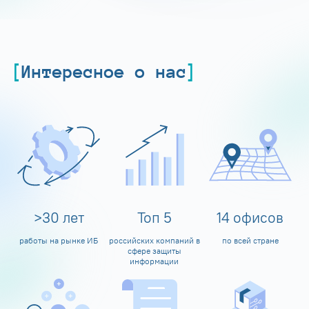
Интересное о нас
>
30
лет
Топ
5
14
офисов
работы на рынке ИБ
российских компаний в
по всей стране
сфере защиты
информации