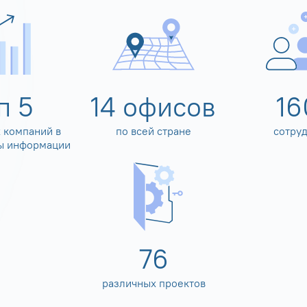
оп
5
14
офисов
16
 компаний в
по всей стране
сотру
ы информации
80
различных проектов