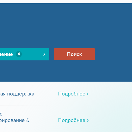
ление
Поиск
4
кая поддержка
Подробнее
е
рирование &
Подробнее