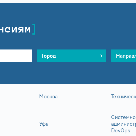
нсиям
Город
Направ
Москва
Техничес
Системно
Уфа
админист
DevOps