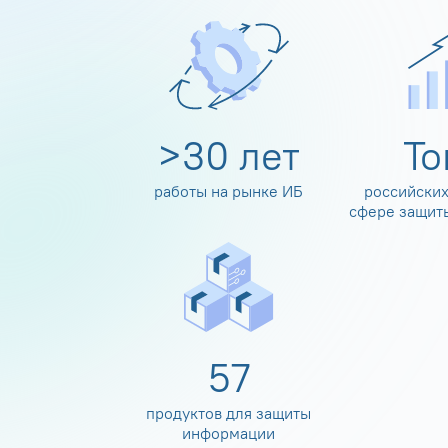
>
30
лет
Т
работы на рынке ИБ
российских
сфере защит
60
продуктов для защиты
информации