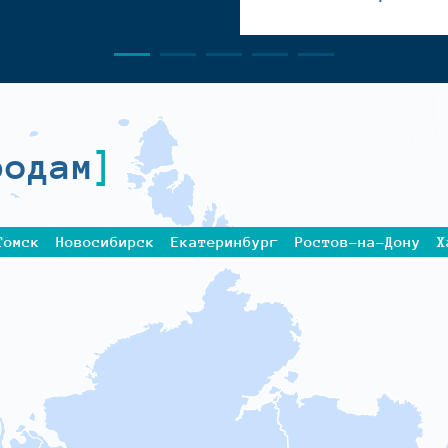
родам
Томск
Новосибирск
Екатеринбург
Ростов-на-Дону
Х