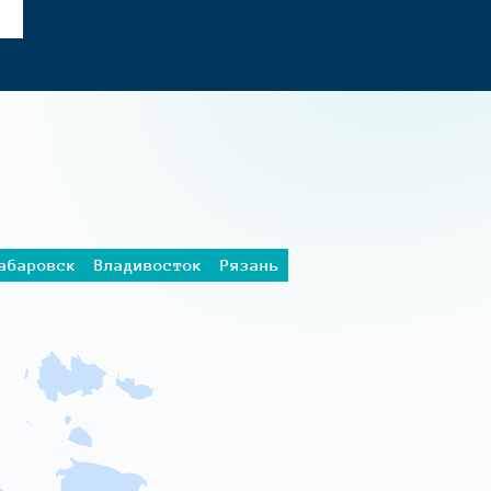
абаровск
Владивосток
Рязань