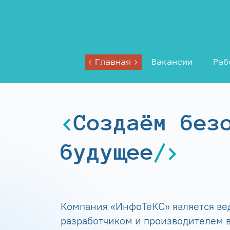
Главная
Вакансии
Раб
Создаём без
будущее
Компания «ИнфоТеКС» является в
разработчиком и производителем в