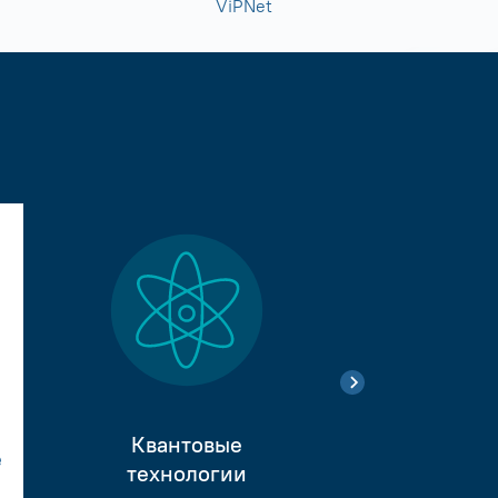
ViPNet
Квантовые
е
Тестиро
технологии