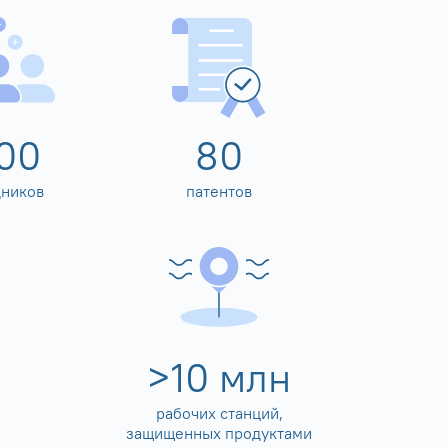
00
80
дников
патентов
>
10
млн
рабочих станций,
защищенных продуктами