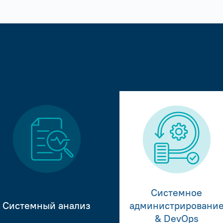
Системное
Системный анализ
администрировани
& DevOps