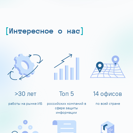
Интересное о нас
>
30
лет
Топ
5
14
офисов
работы на рынке ИБ
российских компаний в
по всей стране
сфере защиты
информации