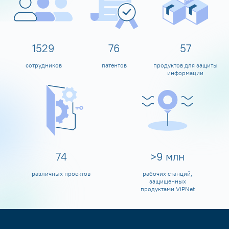
1600
80
60
сотрудников
патентов
продуктов для защиты
информации
80
>
10
млн
различных проектов
рабочих станций,
защищенных
продуктами ViPNet