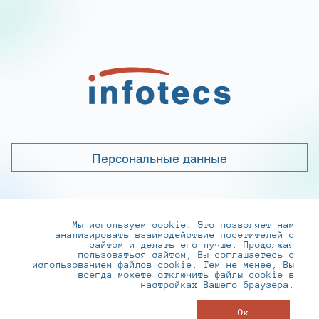
Персональные данные
Мы используем cookie. Это позволяет нам
+7 (495) 737-6192, 8-800-250-0-260
анализировать взаимодействие посетителей с
practice@infotecs.ru
,
hr@infotecs.ru
сайтом и делать его лучше. Продолжая
пользоваться сайтом, Вы соглашаетесь с
127273, г. Москва, Отрадная ул., 2Б строение 1
использованием файлов cookie. Тем не менее, Вы
всегда можете отключить файлы cookie в
настройках Вашего браузера.
© ИнфоТеКС 2020-2026
Ок