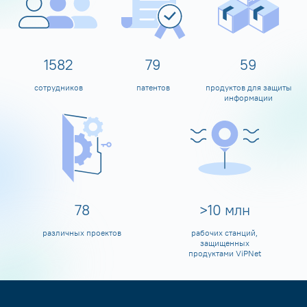
1600
80
60
сотрудников
патентов
продуктов для защиты
информации
80
>
10
млн
различных проектов
рабочих станций,
защищенных
продуктами ViPNet