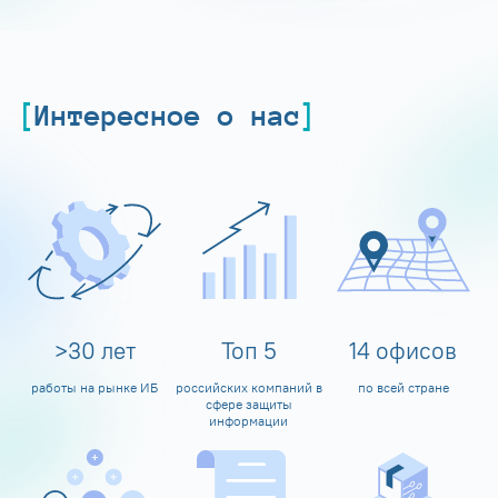
Интересное о нас
>
30
лет
Топ
5
14
офисов
работы на рынке ИБ
российских компаний в
по всей стране
сфере защиты
информации