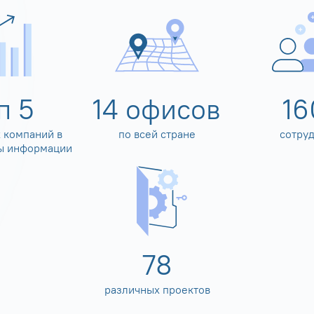
оп
5
14
офисов
16
 компаний в
по всей стране
сотру
ы информации
80
различных проектов