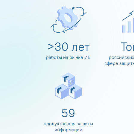
>
30
лет
Т
работы на рынке ИБ
российских
сфере защит
60
продуктов для защиты
информации