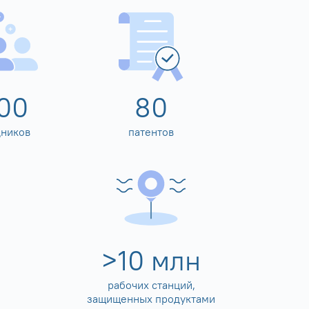
00
80
дников
патентов
>
10
млн
рабочих станций,
защищенных продуктами