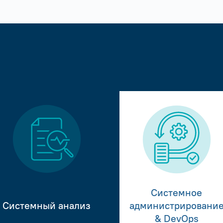
Системное
Системный анализ
администрировани
& DevOps