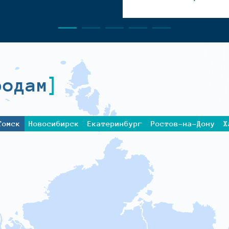
родам
Томск
Новосибирск
Екатеринбург
Ростов-на-Дону
Х