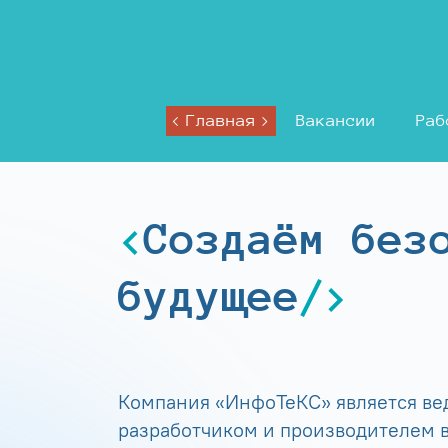
Главная
Вакансии
Раб
Создаём без
будущее
Компания «ИнфоТеКС» является в
разработчиком и производителем в