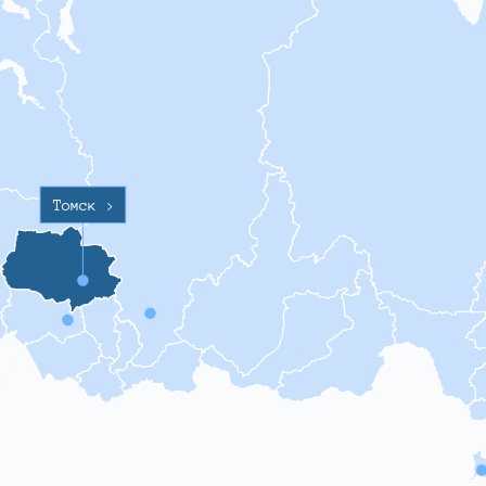
Томск
>