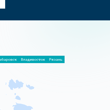
абаровск
Владивосток
Рязань