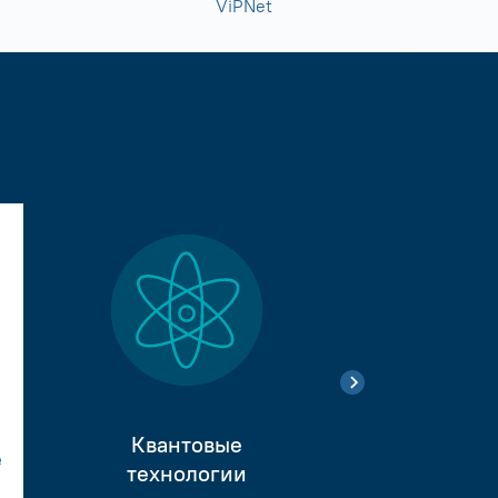
ViPNet
Квантовые
е
Тестиро
технологии