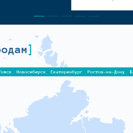
родам
Томск
Новосибирск
Екатеринбург
Ростов-на-Дону
Х