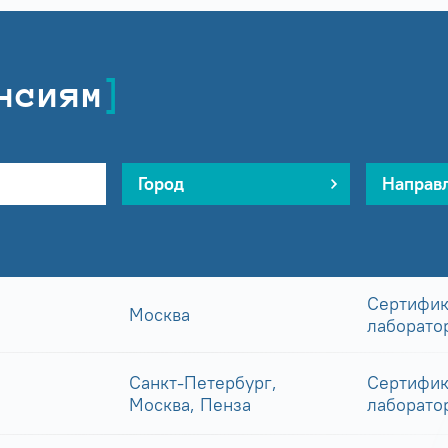
нсиям
Город
Направ
Сертифик
Москва
лаборато
Санкт-Петербург,
Сертифик
Москва, Пенза
лаборато