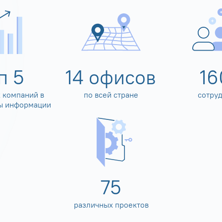
оп
5
14
офисов
16
 компаний в
по всей стране
сотру
ы информации
80
различных проектов