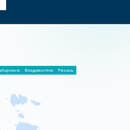
абаровск
Владивосток
Рязань