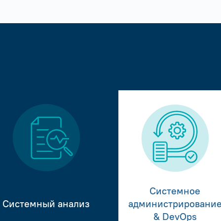
Системное
Системный анализ
администрировани
& DevOps