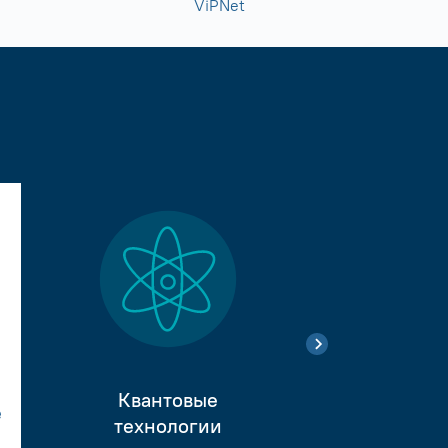
ViPNet
Квантовые
е
Тестиро
технологии