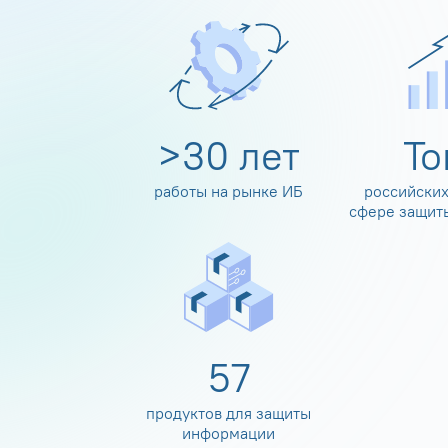
>
30
лет
Т
работы на рынке ИБ
российских
сфере защит
60
продуктов для защиты
информации