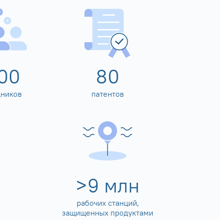
00
80
дников
патентов
>
10
млн
рабочих станций,
защищенных продуктами