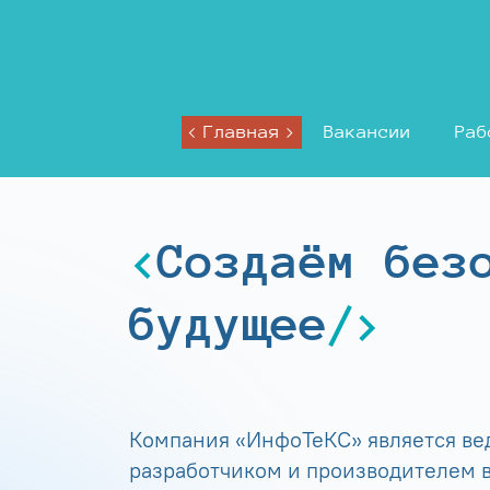
Главная
Вакансии
Раб
Создаём без
будущее
Компания «ИнфоТеКС» является в
разработчиком и производителем в