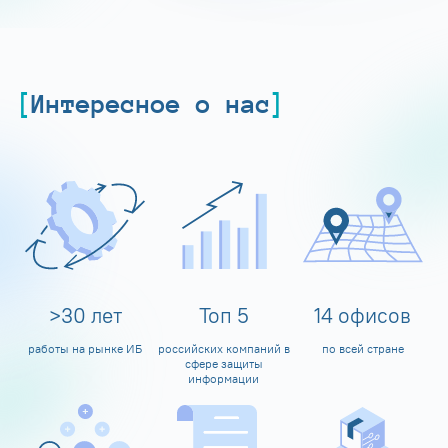
Интересное о нас
>
30
лет
Топ
5
14
офисов
работы на рынке ИБ
российских компаний в
по всей стране
сфере защиты
информации