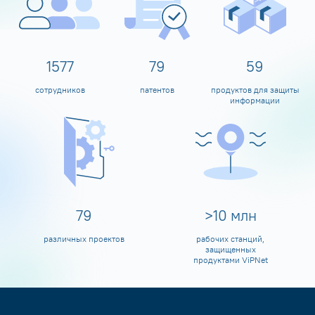
1600
80
60
сотрудников
патентов
продуктов для защиты
информации
80
>
10
млн
различных проектов
рабочих станций,
защищенных
продуктами ViPNet