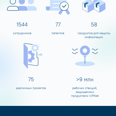
1600
80
60
сотрудников
патентов
продуктов для защиты
информации
80
>
10
млн
различных проектов
рабочих станций,
защищенных
продуктами ViPNet