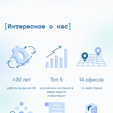
Интересное о нас
>
30
лет
Топ
5
14
офисов
работы на рынке ИБ
российских компаний в
по всей стране
сфере защиты
информации