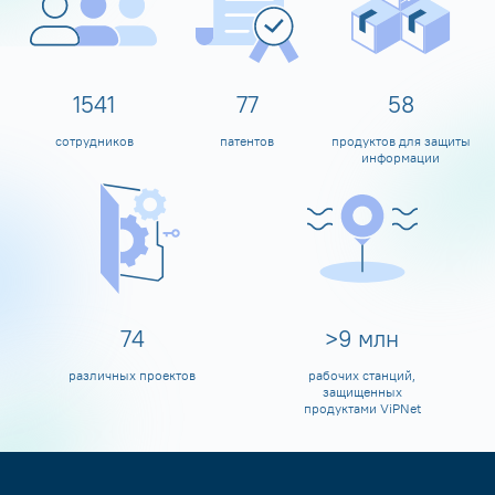
1600
80
60
сотрудников
патентов
продуктов для защиты
информации
80
>
10
млн
различных проектов
рабочих станций,
защищенных
продуктами ViPNet