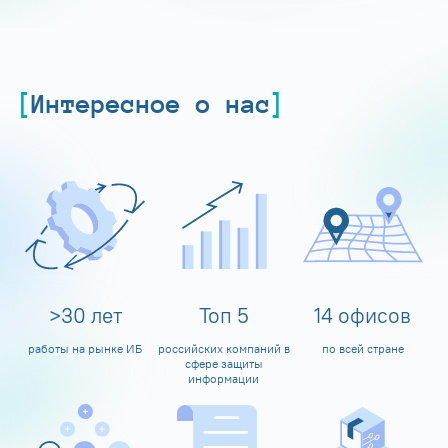
Интересное о нас
>
30
лет
Топ
5
14
офисов
работы на рынке ИБ
российских компаний в
по всей стране
сфере защиты
информации