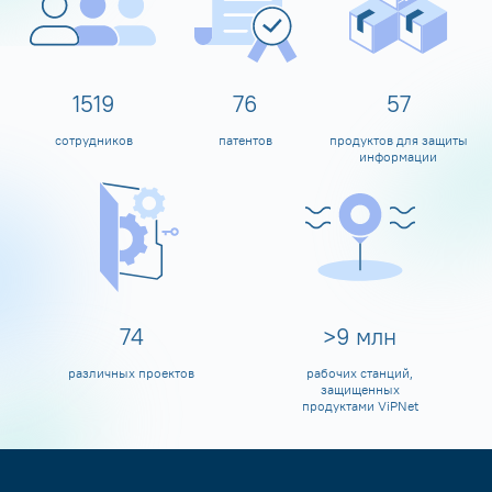
1600
80
60
сотрудников
патентов
продуктов для защиты
информации
80
>
10
млн
различных проектов
рабочих станций,
защищенных
продуктами ViPNet