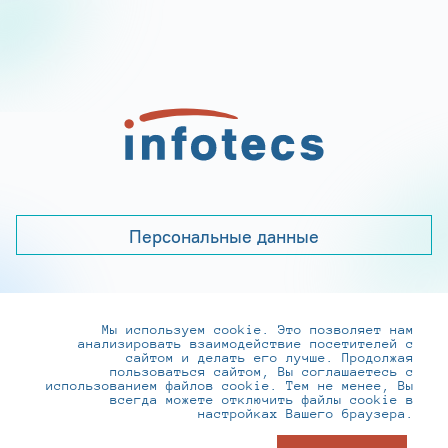
Персональные данные
Мы используем cookie. Это позволяет нам
+7 (495) 737-6192, 8-800-250-0-260
анализировать взаимодействие посетителей с
practice@infotecs.ru
,
hr@infotecs.ru
сайтом и делать его лучше. Продолжая
пользоваться сайтом, Вы соглашаетесь с
127273, г. Москва, Отрадная ул., 2Б строение 1
использованием файлов cookie. Тем не менее, Вы
всегда можете отключить файлы cookie в
настройках Вашего браузера.
© ИнфоТеКС 2020-2026