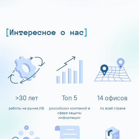
Интересное о нас
>
30
лет
Топ
5
14
офисов
работы на рынке ИБ
российских компаний в
по всей стране
сфере защиты
информации