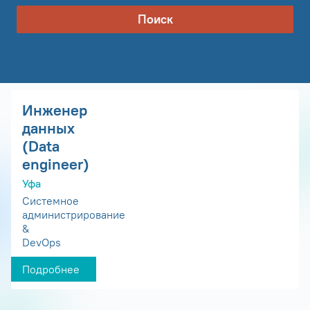
Поиск
Инженер
данных
(Data
engineer)
Уфа
Системное
администрирование
&
DevOps
Подробнее