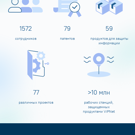
1600
80
60
сотрудников
патентов
продуктов для защиты
информации
80
>
10
млн
различных проектов
рабочих станций,
защищенных
продуктами ViPNet