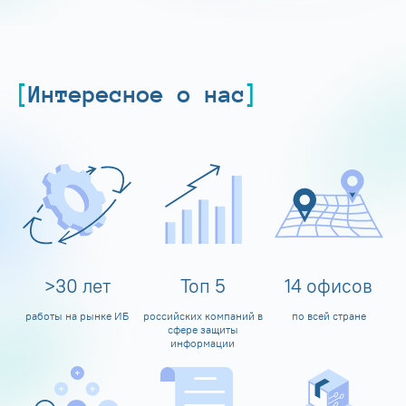
Интересное о нас
>
30
лет
Топ
5
14
офисов
работы на рынке ИБ
российских компаний в
по всей стране
сфере защиты
информации