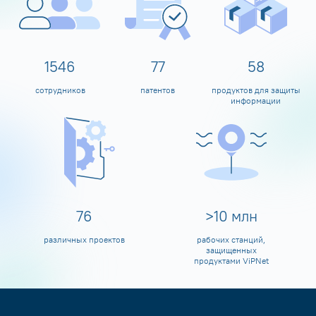
1600
80
60
сотрудников
патентов
продуктов для защиты
информации
80
>
10
млн
различных проектов
рабочих станций,
защищенных
продуктами ViPNet