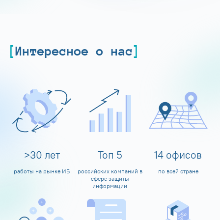
Интересное о нас
>
30
лет
Топ
5
14
офисов
работы на рынке ИБ
российских компаний в
по всей стране
сфере защиты
информации