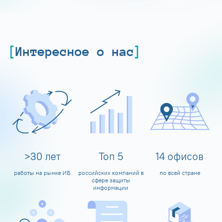
Интересное о нас
>
30
лет
Топ
5
14
офисов
работы на рынке ИБ
российских компаний в
по всей стране
сфере защиты
информации