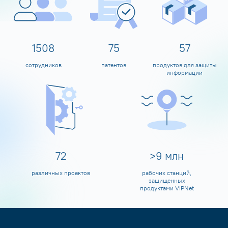
1600
80
60
сотрудников
патентов
продуктов для защиты
информации
80
>
10
млн
различных проектов
рабочих станций,
защищенных
продуктами ViPNet