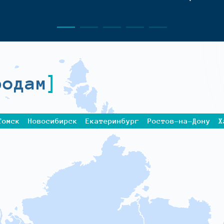
родам
Томск
Новосибирск
Екатеринбург
Ростов-на-Дону
Х