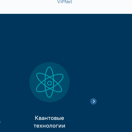
ViPNet
Квантовые
е
Тестиро
технологии