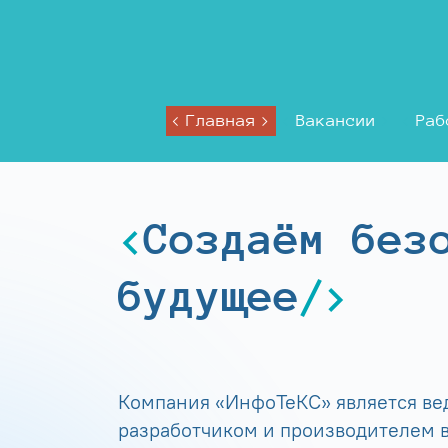
Главная
Вакансии
Раб
Создаём без
будущее
Компания «ИнфоТеКС» является в
разработчиком и производителем в