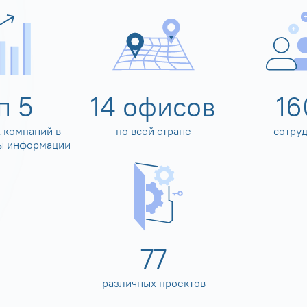
оп
5
14
офисов
16
 компаний в
по всей стране
сотру
ы информации
80
различных проектов