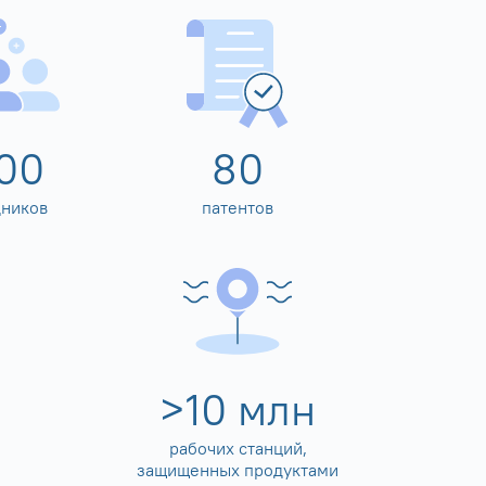
00
80
дников
патентов
>
10
млн
рабочих станций,
защищенных продуктами