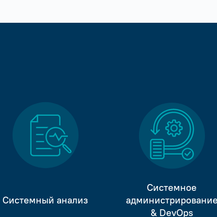
Системное
Системный анализ
администрировани
& DevOps