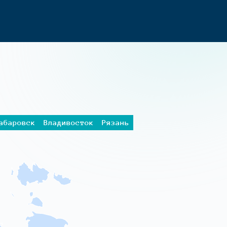
абаровск
Владивосток
Рязань