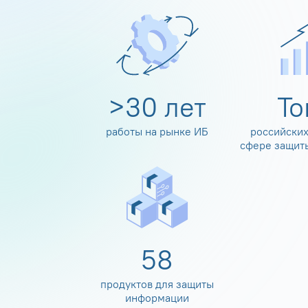
>
30
лет
Т
работы на рынке ИБ
российских
сфере защит
60
продуктов для защиты
информации