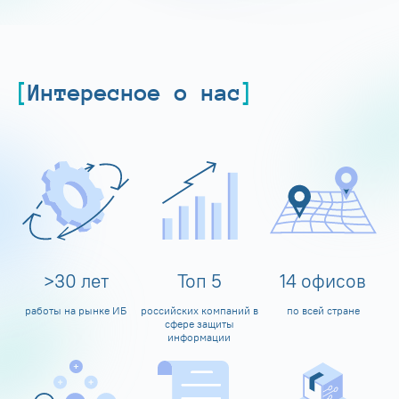
Интересное о нас
>
30
лет
Топ
5
14
офисов
работы на рынке ИБ
российских компаний в
по всей стране
сфере защиты
информации