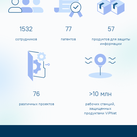
1600
80
60
сотрудников
патентов
продуктов для защиты
информации
80
>
10
млн
различных проектов
рабочих станций,
защищенных
продуктами ViPNet