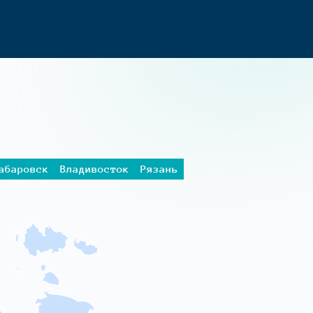
абаровск
Владивосток
Рязань