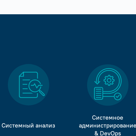
Системное
Системный анализ
администрировани
& DevOps