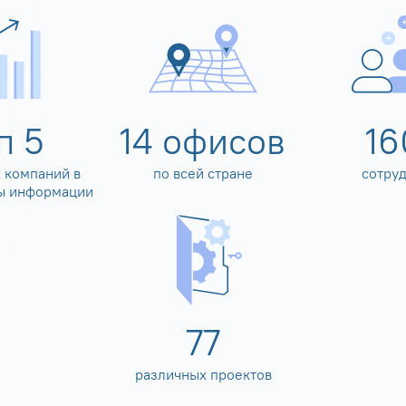
оп
5
14
офисов
16
 компаний в
по всей стране
сотру
ы информации
80
различных проектов