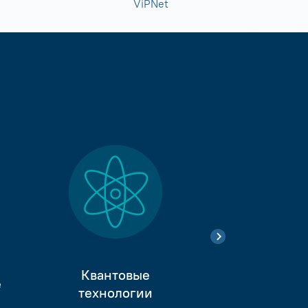
ViPNet
Квантовые
е
Тестиро
технологии