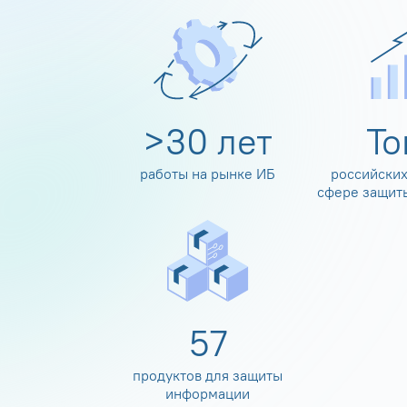
>
30
лет
Т
работы на рынке ИБ
российских
сфере защит
60
продуктов для защиты
информации