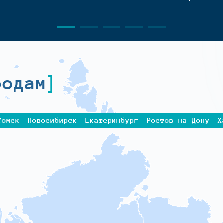
родам
Томск
Новосибирск
Екатеринбург
Ростов-на-Дону
Х