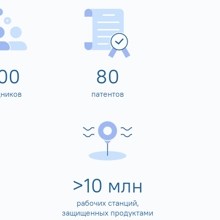
00
80
дников
патентов
>
10
млн
рабочих станций,
защищенных продуктами