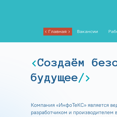
Главная
Вакансии
Раб
Создаём без
будущее
Компания «ИнфоТеКС» является в
разработчиком и производителем в