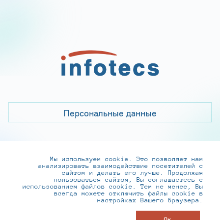
Персональные данные
Мы используем cookie. Это позволяет нам
+7 (495) 737-6192, 8-800-250-0-260
анализировать взаимодействие посетителей с
practice@infotecs.ru
,
hr@infotecs.ru
сайтом и делать его лучше. Продолжая
пользоваться сайтом, Вы соглашаетесь с
127273, г. Москва, Отрадная ул., 2Б строение 1
использованием файлов cookie. Тем не менее, Вы
всегда можете отключить файлы cookie в
настройках Вашего браузера.
© ИнфоТеКС 2020-2026
Ок