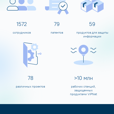
1600
80
60
сотрудников
патентов
продуктов для защиты
информации
80
>
10
млн
различных проектов
рабочих станций,
защищенных
продуктами ViPNet