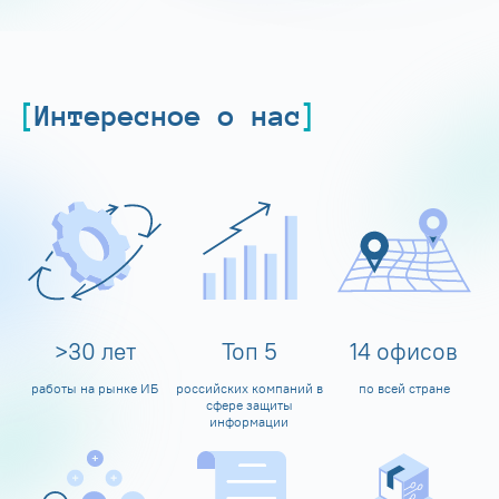
Интересное о нас
>
30
лет
Топ
5
14
офисов
работы на рынке ИБ
российских компаний в
по всей стране
сфере защиты
информации