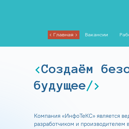
Главная
Вакансии
Раб
Создаём без
будущее
Компания «ИнфоТеКС» является в
разработчиком и производителем в