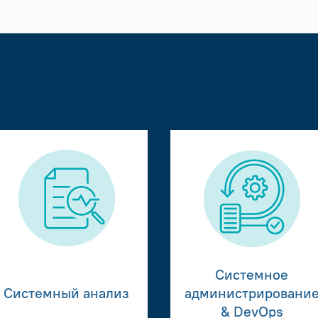
Системное
Системный анализ
администрировани
& DevOps