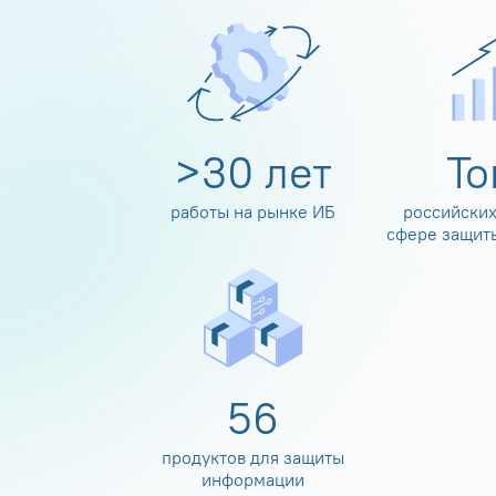
>
30
лет
Т
работы на рынке ИБ
российских
сфере защит
60
продуктов для защиты
информации