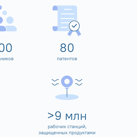
00
80
дников
патентов
>
10
млн
рабочих станций,
защищенных продуктами