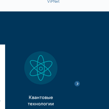
ViPNet
Квантовые
е
Тестиро
технологии