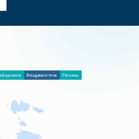
абаровск
Владивосток
Рязань