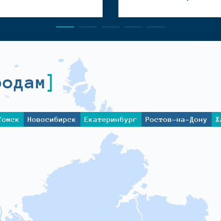
родам
Томск
Новосибирск
Екатеринбург
Ростов-на-Дону
Х