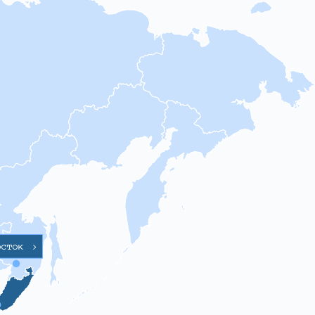
осток
>