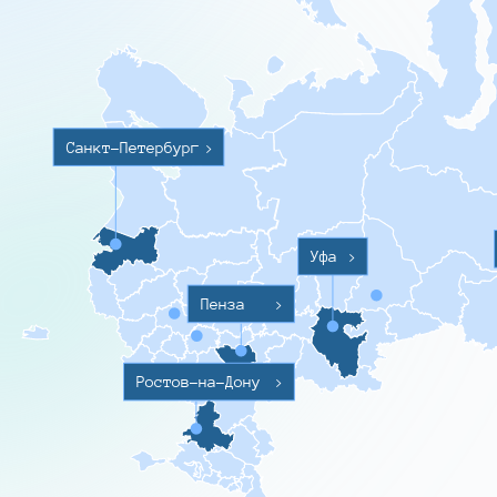
Санкт-Петербург
>
Уфа
>
Пенза
>
Ростов-на-Дону
>