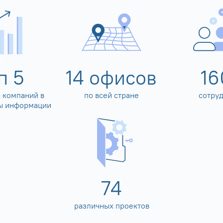
оп
5
14
офисов
16
 компаний в
по всей стране
сотру
ы информации
80
различных проектов