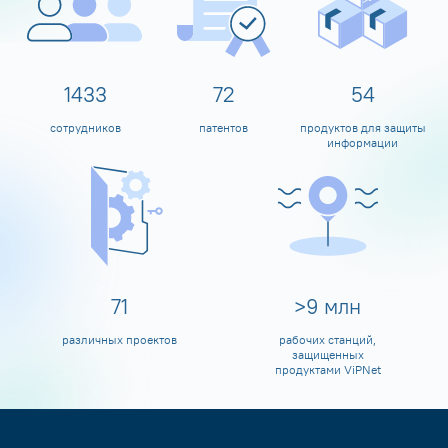
1598
80
60
сотрудников
патентов
продуктов для защиты
информации
80
>
10
млн
различных проектов
рабочих станций,
защищенных
продуктами ViPNet