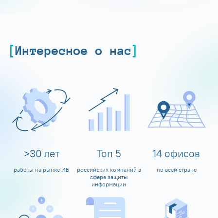
Интересное о нас
>
30
лет
Топ
5
14
офисов
работы на рынке ИБ
российских компаний в
по всей стране
сфере защиты
информации