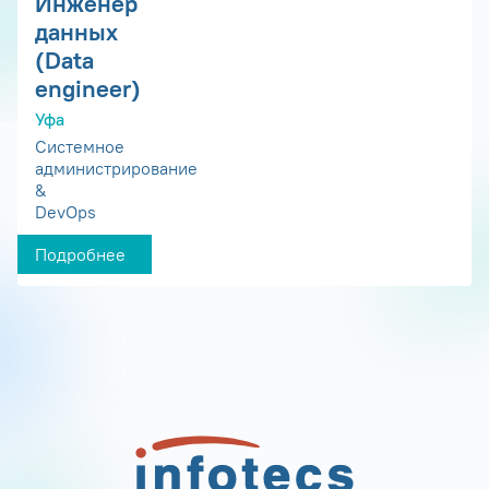
Инженер
данных
(Data
engineer)
Уфа
Системное
администрирование
&
DevOps
Подробнее