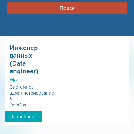
Поиск
Инженер
данных
(Data
engineer)
Уфа
Системное
администрирование
&
DevOps
Подробнее