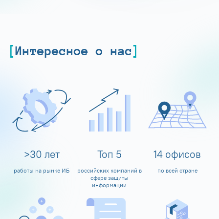
Интересное о нас
>
30
лет
Топ
5
14
офисов
работы на рынке ИБ
российских компаний в
по всей стране
сфере защиты
информации