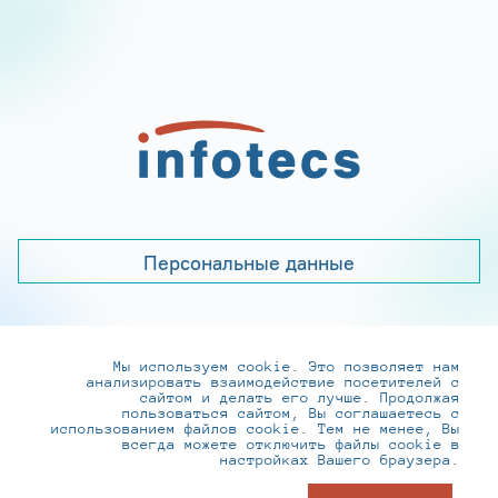
Персональные данные
Мы используем cookie. Это позволяет нам
+7 (495) 737-6192, 8-800-250-0-260
анализировать взаимодействие посетителей с
practice@infotecs.ru
,
hr@infotecs.ru
сайтом и делать его лучше. Продолжая
пользоваться сайтом, Вы соглашаетесь с
127273, г. Москва, Отрадная ул., 2Б строение 1
использованием файлов cookie. Тем не менее, Вы
всегда можете отключить файлы cookie в
настройках Вашего браузера.
© ИнфоТеКС 2020-2026