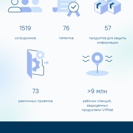
1600
80
60
сотрудников
патентов
продуктов для защиты
информации
80
>
10
млн
различных проектов
рабочих станций,
защищенных
продуктами ViPNet