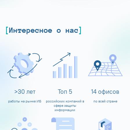
Интересное о нас
>
30
лет
Топ
5
14
офисов
работы на рынке ИБ
российских компаний в
по всей стране
сфере защиты
информации