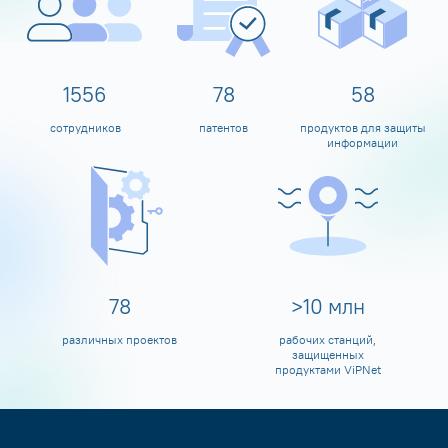
1600
80
60
сотрудников
патентов
продуктов для защиты
информации
80
>
10
млн
различных проектов
рабочих станций,
защищенных
продуктами ViPNet