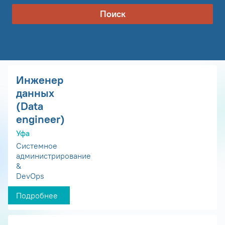
Поиск
Инженер
данных
(Data
engineer)
Уфа
Системное
администрирование
&
DevOps
Подробнее