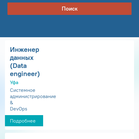
Поиск
Инженер
данных
(Data
engineer)
Уфа
Системное
администрирование
&
DevOps
Подробнее