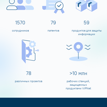
1600
80
60
сотрудников
патентов
продуктов для защиты
информации
80
>
10
млн
различных проектов
рабочих станций,
защищенных
продуктами ViPNet