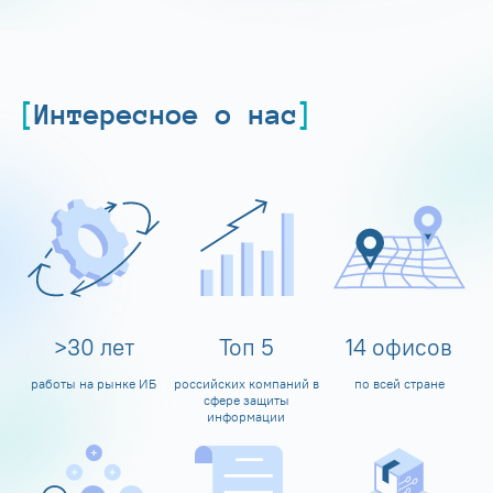
Интересное о нас
>
30
лет
Топ
5
14
офисов
работы на рынке ИБ
российских компаний в
по всей стране
сфере защиты
информации