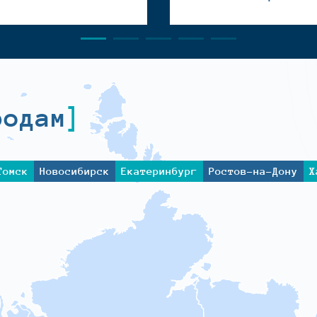
родам
Томск
Новосибирск
Екатеринбург
Ростов-на-Дону
Х