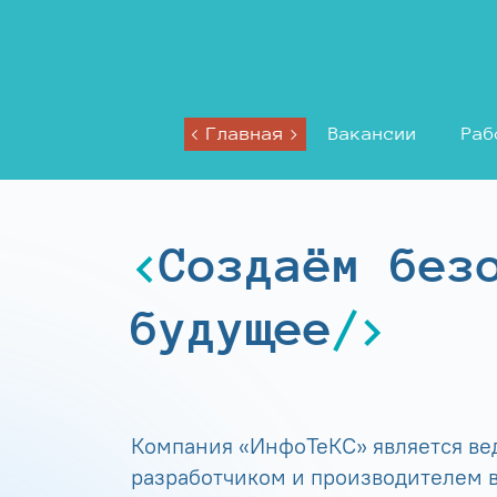
Главная
Вакансии
Раб
Создаём без
будущее
Компания «ИнфоТеКС» является в
разработчиком и производителем в