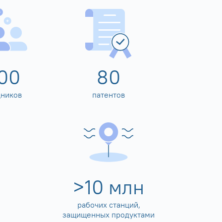
00
80
дников
патентов
>
10
млн
рабочих станций,
защищенных продуктами