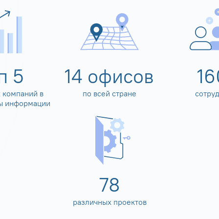
оп
5
14
офисов
16
 компаний в
по всей стране
сотру
ы информации
80
различных проектов