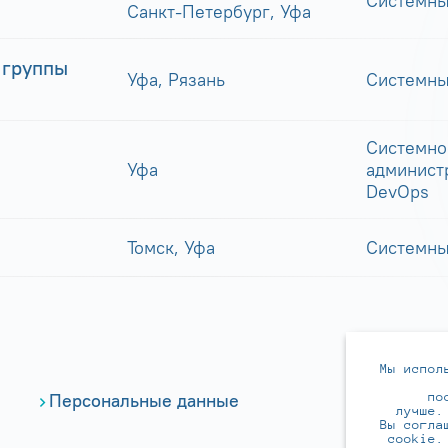
Системны
Санкт-Петербург, Уфа
 группы
Уфа, Рязань
Системны
Системно
Уфа
админист
DevOps
Томск, Уфа
Системны
Мы испол
по
Персональные данные
лучше.
Вы согла
cookie.