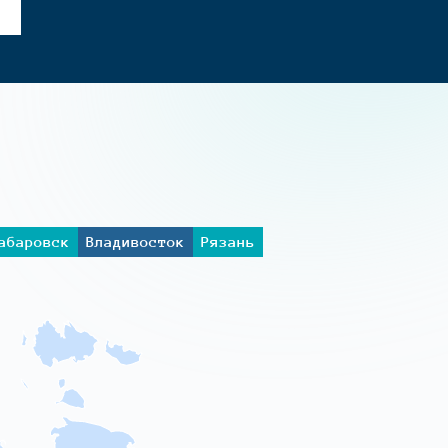
абаровск
Владивосток
Рязань