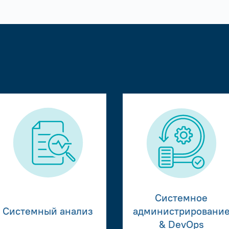
Системное
Системный анализ
администрировани
& DevOps