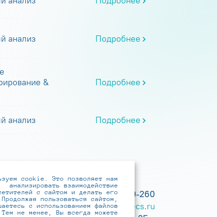
й анализ
Подробнее
й анализ
Подробнее
е
рирование &
Подробнее
й анализ
Подробнее
ьзуем cookie. Это позволяет нам
анализировать взаимодействие
сетителей с сайтом и делать его
+7 (495) 737-6192, 8-800-250-0-260
 Продолжая пользоваться сайтом,
practice@infotecs.ru
,
hr@infotecs.ru
шаетесь с использованием файлов
 Тем не менее, Вы всегда можете