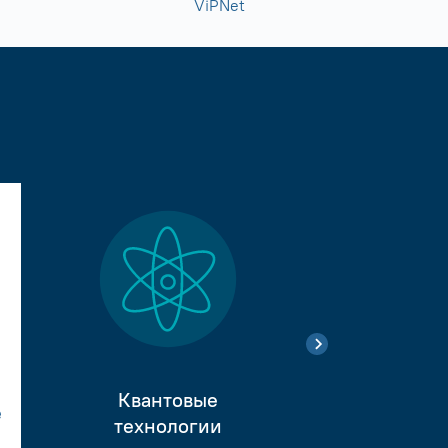
ViPNet
Квантовые
е
Тестиро
технологии