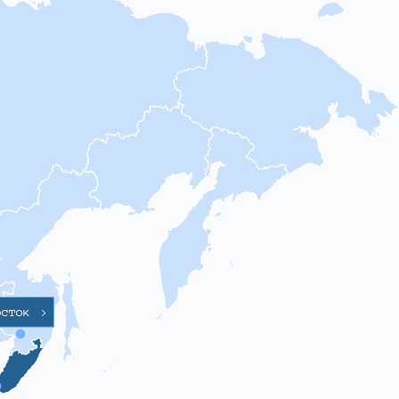
осток
>