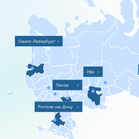
Санкт-Петербург
>
Уфа
>
Пенза
>
Ростов-на-Дону
>