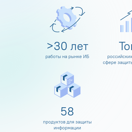
>
30
лет
Т
работы на рынке ИБ
российских
сфере защит
60
продуктов для защиты
информации