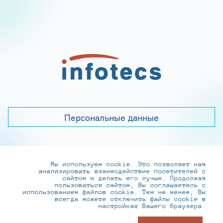
Персональные данные
Мы используем cookie. Это позволяет нам
+7 (495) 737-6192, 8-800-250-0-260
анализировать взаимодействие посетителей с
practice@infotecs.ru
,
hr@infotecs.ru
сайтом и делать его лучше. Продолжая
пользоваться сайтом, Вы соглашаетесь с
127273, г. Москва, Отрадная ул., 2Б строение 1
использованием файлов cookie. Тем не менее, Вы
всегда можете отключить файлы cookie в
настройках Вашего браузера.
© ИнфоТеКС 2020-2026