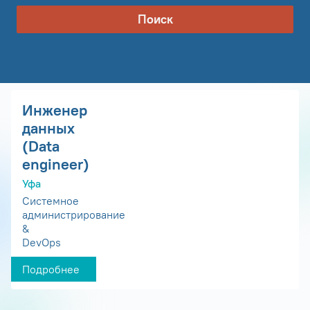
Поиск
Инженер
данных
(Data
engineer)
Уфа
Системное
администрирование
&
DevOps
Подробнее