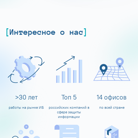
Интересное о нас
>
30
лет
Топ
5
14
офисов
работы на рынке ИБ
российских компаний в
по всей стране
сфере защиты
информации