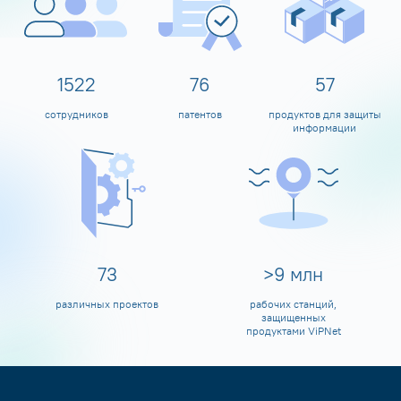
1600
80
60
сотрудников
патентов
продуктов для защиты
информации
80
>
10
млн
различных проектов
рабочих станций,
защищенных
продуктами ViPNet