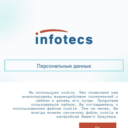
Персональные данные
Мы используем cookie. Это позволяет нам
+7 (495) 737-6192, 8-800-250-0-260
анализировать взаимодействие посетителей с
practice@infotecs.ru
,
hr@infotecs.ru
сайтом и делать его лучше. Продолжая
пользоваться сайтом, Вы соглашаетесь с
127273, г. Москва, Отрадная ул., 2Б строение 1
использованием файлов cookie. Тем не менее, Вы
всегда можете отключить файлы cookie в
настройках Вашего браузера.
© ИнфоТеКС 2020-2026
Ок