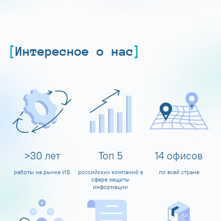
Интересное о нас
>
30
лет
Топ
5
14
офисов
работы на рынке ИБ
российских компаний в
по всей стране
сфере защиты
информации