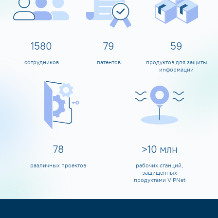
1600
80
60
сотрудников
патентов
продуктов для защиты
информации
80
>
10
млн
различных проектов
рабочих станций,
защищенных
продуктами ViPNet