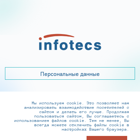
Персональные данные
Мы используем cookie. Это позволяет нам
+7 (495) 737-6192, 8-800-250-0-260
анализировать взаимодействие посетителей с
practice@infotecs.ru
,
hr@infotecs.ru
сайтом и делать его лучше. Продолжая
пользоваться сайтом, Вы соглашаетесь с
127273, г. Москва, Отрадная ул., 2Б строение 1
использованием файлов cookie. Тем не менее, Вы
всегда можете отключить файлы cookie в
настройках Вашего браузера.
© ИнфоТеКС 2020-2026