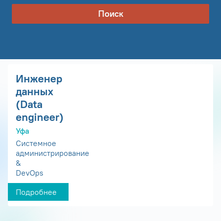
Поиск
Инженер
данных
(Data
engineer)
Уфа
Системное
администрирование
&
DevOps
Подробнее