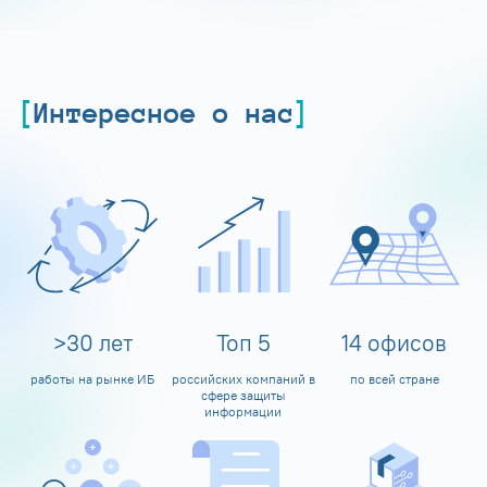
Интересное о нас
>
30
лет
Топ
5
14
офисов
работы на рынке ИБ
российских компаний в
по всей стране
сфере защиты
информации