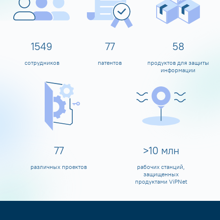
1600
80
60
сотрудников
патентов
продуктов для защиты
информации
80
>
10
млн
различных проектов
рабочих станций,
защищенных
продуктами ViPNet