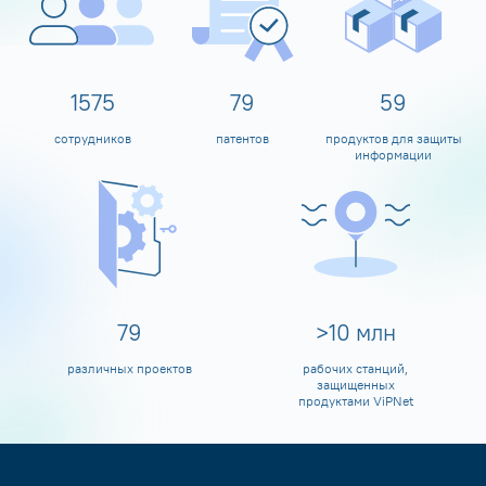
1600
80
60
сотрудников
патентов
продуктов для защиты
информации
80
>
10
млн
различных проектов
рабочих станций,
защищенных
продуктами ViPNet