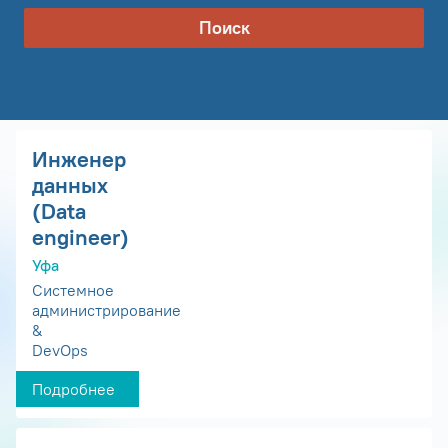
Поиск
Инженер
данных
(Data
engineer)
Уфа
Системное
администрирование
&
DevOps
Подробнее