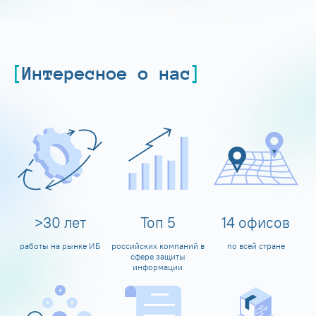
Интересное о нас
>
30
лет
Топ
5
14
офисов
работы на рынке ИБ
российских компаний в
по всей стране
сфере защиты
информации