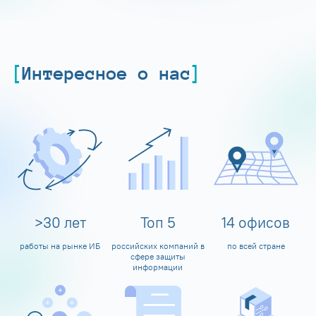
Интересное о нас
>
30
лет
Топ
5
14
офисов
работы на рынке ИБ
российских компаний в
по всей стране
сфере защиты
информации