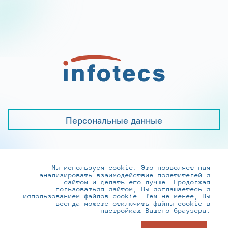
Персональные данные
Мы используем cookie. Это позволяет нам
+7 (495) 737-6192, 8-800-250-0-260
анализировать взаимодействие посетителей с
practice@infotecs.ru
,
hr@infotecs.ru
сайтом и делать его лучше. Продолжая
пользоваться сайтом, Вы соглашаетесь с
127273, г. Москва, Отрадная ул., 2Б строение 1
использованием файлов cookie. Тем не менее, Вы
всегда можете отключить файлы cookie в
настройках Вашего браузера.
© ИнфоТеКС 2020-2026