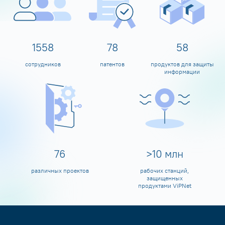
1600
80
60
сотрудников
патентов
продуктов для защиты
информации
80
>
10
млн
различных проектов
рабочих станций,
защищенных
продуктами ViPNet