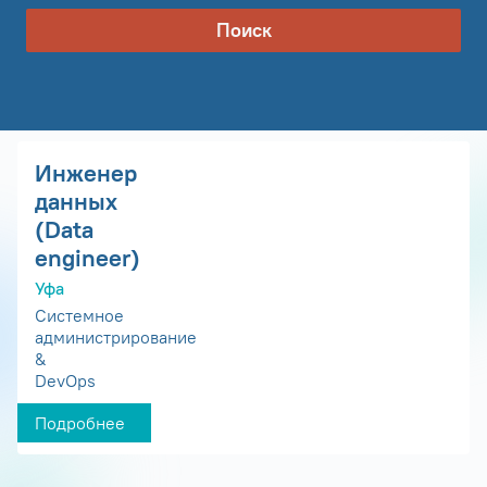
Поиск
Инженер
данных
(Data
engineer)
Уфа
Системное
администрирование
&
DevOps
Подробнее