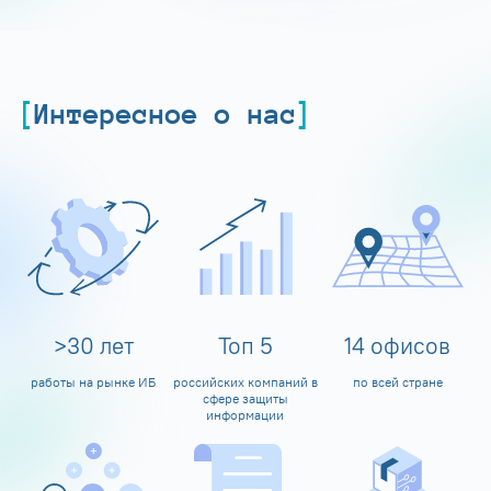
Интересное о нас
>
30
лет
Топ
5
14
офисов
работы на рынке ИБ
российских компаний в
по всей стране
сфере защиты
информации