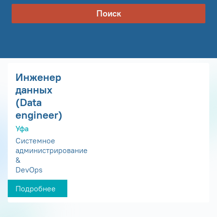
Поиск
Инженер
данных
(Data
engineer)
Уфа
Системное
администрирование
&
DevOps
Подробнее