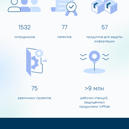
1600
80
60
сотрудников
патентов
продуктов для защиты
информации
80
>
10
млн
различных проектов
рабочих станций,
защищенных
продуктами ViPNet