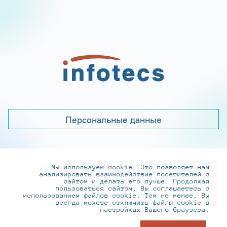
Персональные данные
Мы используем cookie. Это позволяет нам
+7 (495) 737-6192, 8-800-250-0-260
анализировать взаимодействие посетителей с
practice@infotecs.ru
,
hr@infotecs.ru
сайтом и делать его лучше. Продолжая
пользоваться сайтом, Вы соглашаетесь с
127273, г. Москва, Отрадная ул., 2Б строение 1
использованием файлов cookie. Тем не менее, Вы
всегда можете отключить файлы cookie в
настройках Вашего браузера.
© ИнфоТеКС 2020-2026