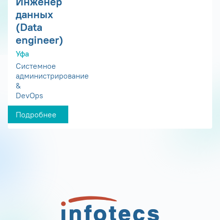
Инженер
данных
(Data
engineer)
Уфа
Системное
администрирование
&
DevOps
Подробнее