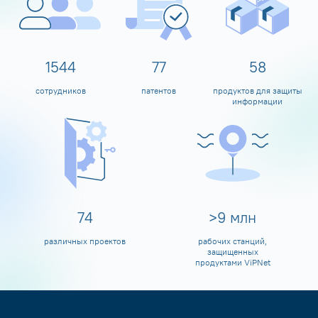
1600
80
60
сотрудников
патентов
продуктов для защиты
информации
80
>
10
млн
различных проектов
рабочих станций,
защищенных
продуктами ViPNet