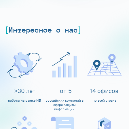
Интересное о нас
>
30
лет
Топ
5
14
офисов
работы на рынке ИБ
российских компаний в
по всей стране
сфере защиты
информации