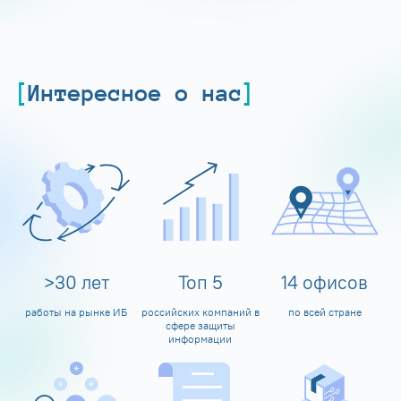
Интересное о нас
>
30
лет
Топ
5
14
офисов
работы на рынке ИБ
российских компаний в
по всей стране
сфере защиты
информации