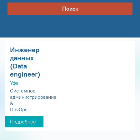
Поиск
Инженер
данных
(Data
engineer)
Уфа
Системное
администрирование
&
DevOps
Подробнее