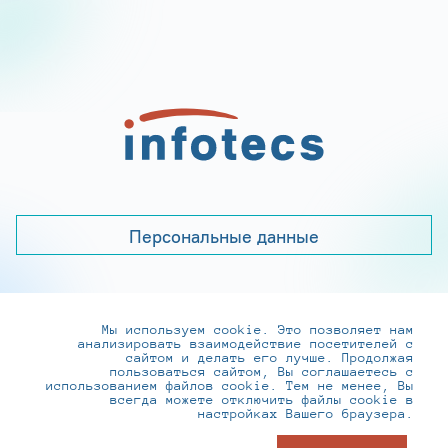
Персональные данные
Мы используем cookie. Это позволяет нам
+7 (495) 737-6192, 8-800-250-0-260
анализировать взаимодействие посетителей с
practice@infotecs.ru
,
hr@infotecs.ru
сайтом и делать его лучше. Продолжая
пользоваться сайтом, Вы соглашаетесь с
127273, г. Москва, Отрадная ул., 2Б строение 1
использованием файлов cookie. Тем не менее, Вы
всегда можете отключить файлы cookie в
настройках Вашего браузера.
© ИнфоТеКС 2020-2026