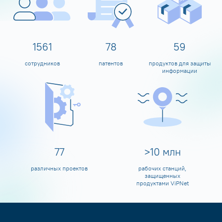
1600
80
60
сотрудников
патентов
продуктов для защиты
информации
80
>
10
млн
различных проектов
рабочих станций,
защищенных
продуктами ViPNet