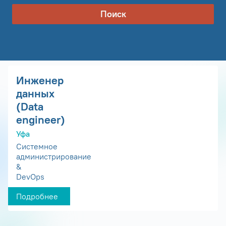
Поиск
Инженер
данных
(Data
engineer)
Уфа
Системное
администрирование
&
DevOps
Подробнее