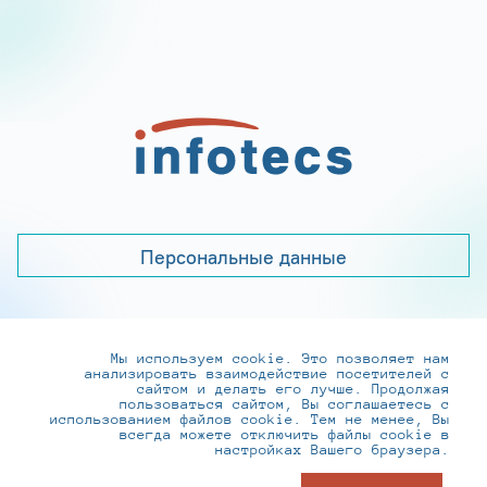
Персональные данные
Мы используем cookie. Это позволяет нам
+7 (495) 737-6192, 8-800-250-0-260
анализировать взаимодействие посетителей с
practice@infotecs.ru
,
hr@infotecs.ru
сайтом и делать его лучше. Продолжая
пользоваться сайтом, Вы соглашаетесь с
127273, г. Москва, Отрадная ул., 2Б строение 1
использованием файлов cookie. Тем не менее, Вы
всегда можете отключить файлы cookie в
настройках Вашего браузера.
© ИнфоТеКС 2020-2026