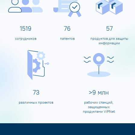
1600
80
60
сотрудников
патентов
продуктов для защиты
информации
80
>
10
млн
различных проектов
рабочих станций,
защищенных
продуктами ViPNet