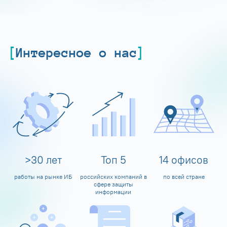
Интересное о нас
>
30
лет
Топ
5
14
офисов
работы на рынке ИБ
российских компаний в
по всей стране
сфере защиты
информации