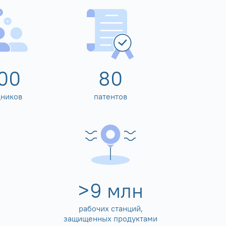
00
80
дников
патентов
>
10
млн
рабочих станций,
защищенных продуктами