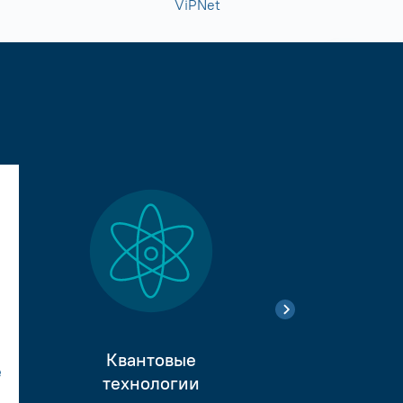
ViPNet
Квантовые
е
Тестиро
технологии