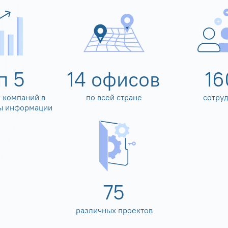
оп
5
14
офисов
16
 компаний в
по всей стране
сотру
ы информации
80
различных проектов