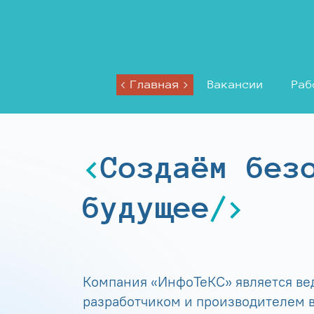
Главная
Вакансии
Раб
Создаём без
будущее
Компания «ИнфоТеКС» является в
разработчиком и производителем в