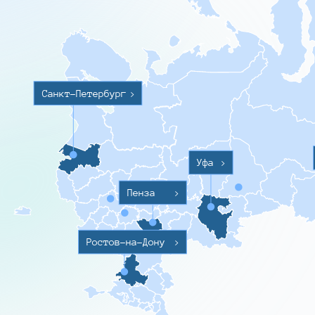
Санкт-Петербург
>
Уфа
>
Пенза
>
Ростов-на-Дону
>