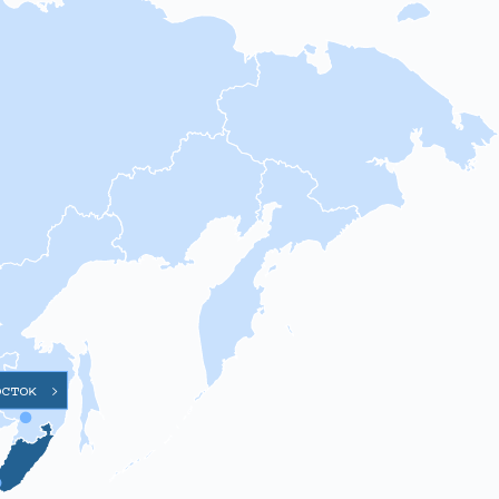
осток
>