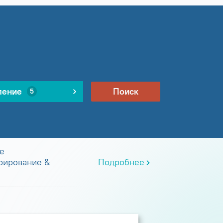
ление
Поиск
5
е
рирование &
Подробнее