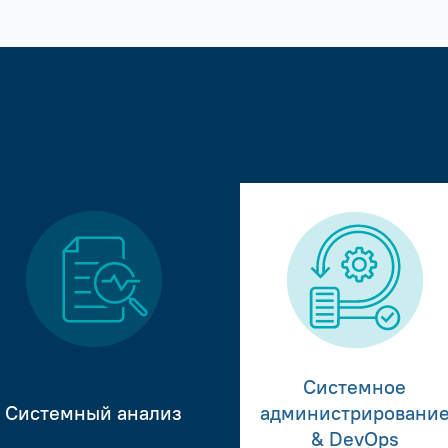
Системное
Системный анализ
администрировани
& DevOps