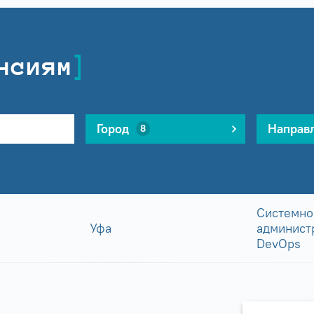
нсиям
Город
Направ
8
Системно
Уфа
админист
DevOps