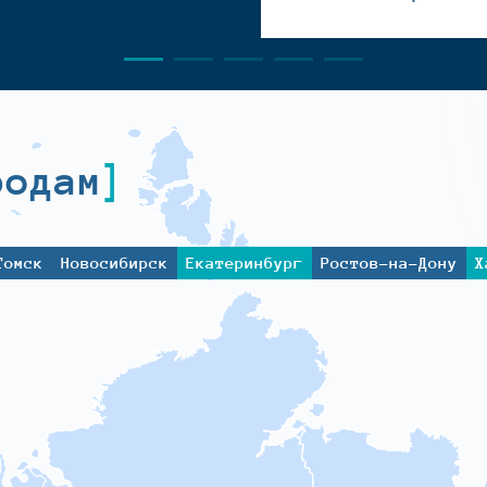
родам
Томск
Новосибирск
Екатеринбург
Ростов-на-Дону
Х