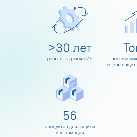
>
30
лет
Т
работы на рынке ИБ
российских
сфере защит
60
продуктов для защиты
информации