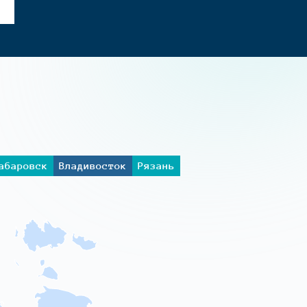
абаровск
Владивосток
Рязань