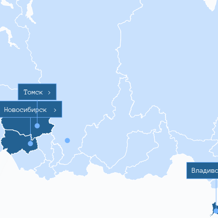
Томск
>
Новосибирск
>
Владив