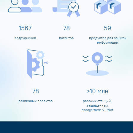
1600
80
60
сотрудников
патентов
продуктов для защиты
информации
80
>
10
млн
различных проектов
рабочих станций,
защищенных
продуктами ViPNet