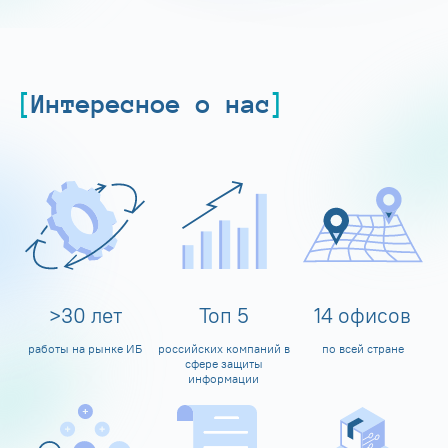
Интересное о нас
>
30
лет
Топ
5
14
офисов
работы на рынке ИБ
российских компаний в
по всей стране
сфере защиты
информации