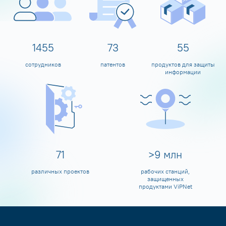
1600
80
60
сотрудников
патентов
продуктов для защиты
информации
80
>
10
млн
различных проектов
рабочих станций,
защищенных
продуктами ViPNet