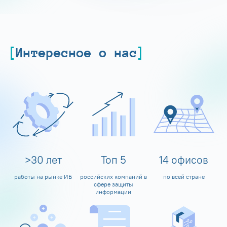
Интересное о нас
>
30
лет
Топ
5
14
офисов
работы на рынке ИБ
российских компаний в
по всей стране
сфере защиты
информации