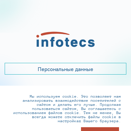
Персональные данные
Мы используем cookie. Это позволяет нам
+7 (495) 737-6192, 8-800-250-0-260
анализировать взаимодействие посетителей с
practice@infotecs.ru
,
hr@infotecs.ru
сайтом и делать его лучше. Продолжая
пользоваться сайтом, Вы соглашаетесь с
127273, г. Москва, Отрадная ул., 2Б строение 1
использованием файлов cookie. Тем не менее, Вы
всегда можете отключить файлы cookie в
настройках Вашего браузера.
© ИнфоТеКС 2020-2026