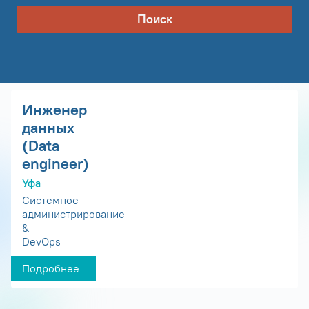
Поиск
Инженер
данных
(Data
engineer)
Уфа
Системное
администрирование
&
DevOps
Подробнее