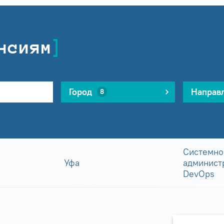
нсиям
Город
Направ
8
Системно
Уфа
админист
DevOps