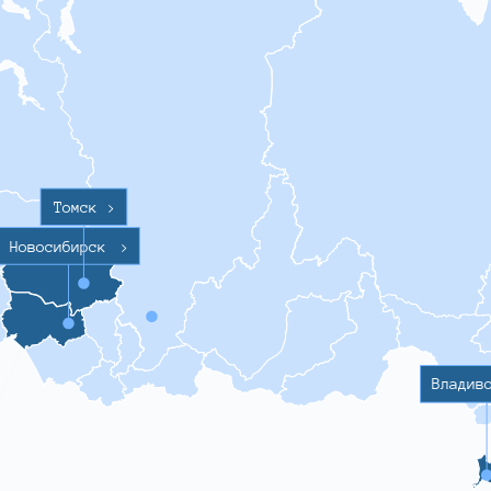
Томск
>
Новосибирск
>
Владив