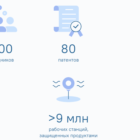
00
80
дников
патентов
>
10
млн
рабочих станций,
защищенных продуктами