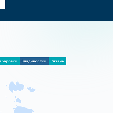
абаровск
Владивосток
Рязань