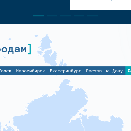
родам
Томск
Новосибирск
Екатеринбург
Ростов-на-Дону
Х