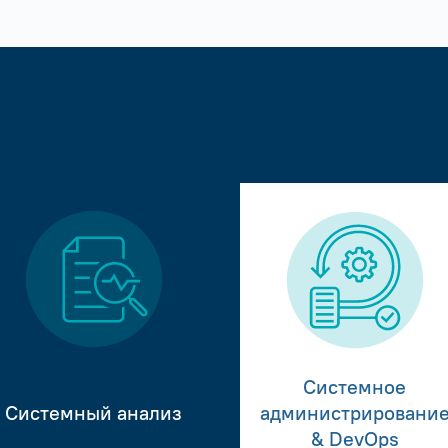
Системное
Системный анализ
администрировани
& DevOps