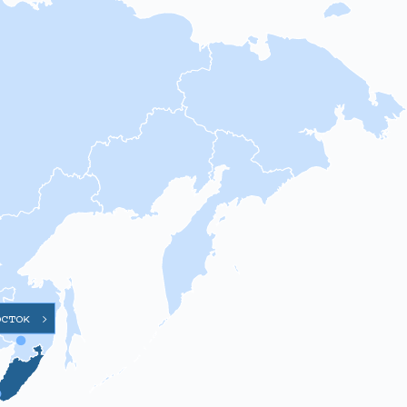
осток
>