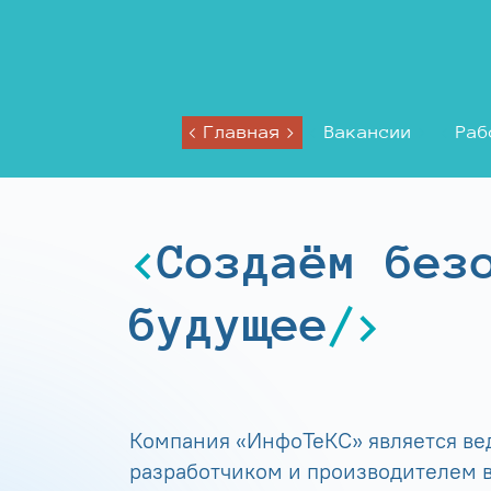
Главная
Вакансии
Раб
Создаём без
будущее
Компания «ИнфоТеКС» является в
разработчиком и производителем в