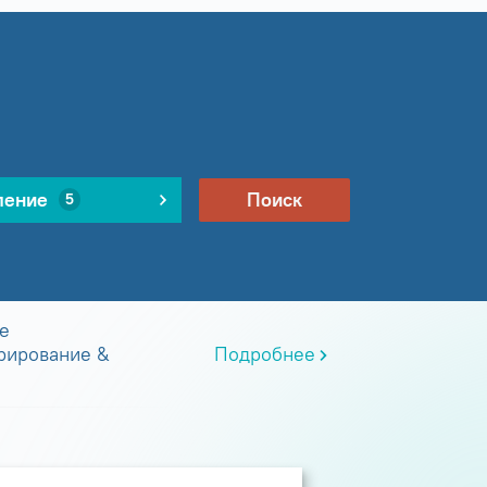
ление
Поиск
5
е
рирование &
Подробнее