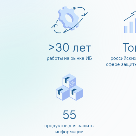
>
30
лет
Т
работы на рынке ИБ
российских
сфере защит
60
продуктов для защиты
информации