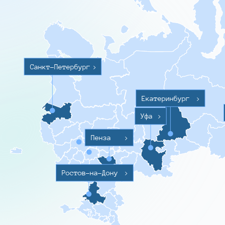
Санкт-Петербург
>
Екатеринбург
>
Уфа
>
Пенза
>
Ростов-на-Дону
>