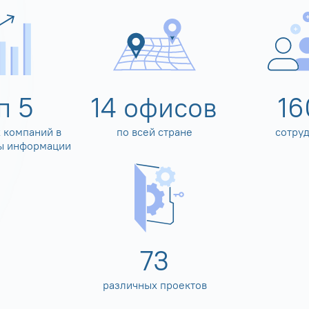
оп
5
14
офисов
16
 компаний в
по всей стране
сотру
ы информации
80
различных проектов