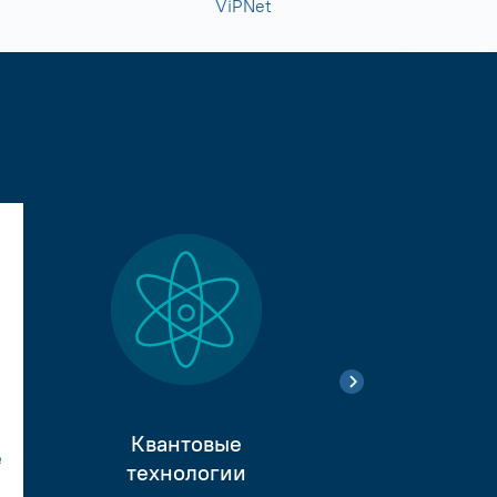
ViPNet
Квантовые
е
Тестиро
технологии