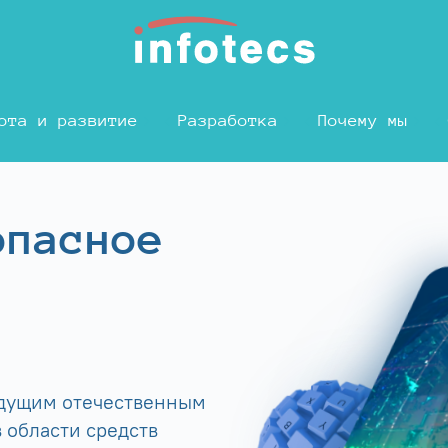
ота и развитие
Разработка
Почему мы
опасное
едущим отечественным
 области средств