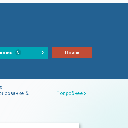
ление
Поиск
5
е
рирование &
Подробнее