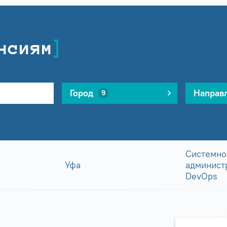
нсиям
Город
Направ
9
Системно
Уфа
админист
DevOps