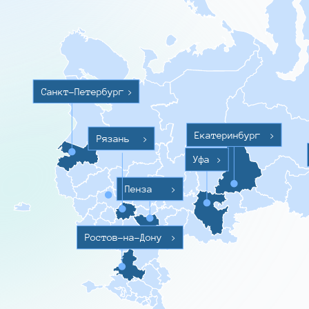
Санкт-Петербург
>
Екатеринбург
>
Рязань
>
Уфа
>
Пенза
>
Ростов-на-Дону
>