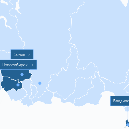
Томск
>
Новосибирск
>
Владив