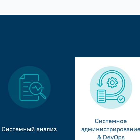
Системное
Системный анализ
администрировани
& DevOps