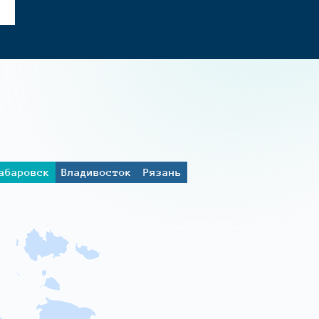
абаровск
Владивосток
Рязань