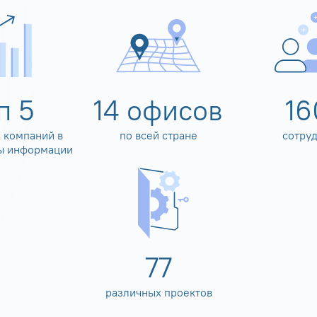
оп
5
14
офисов
16
 компаний в
по всей стране
сотру
ы информации
80
различных проектов