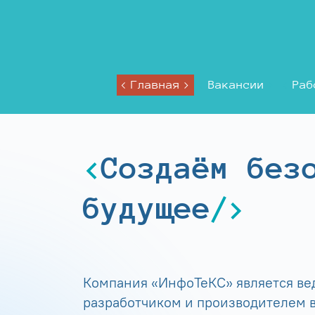
Главная
Вакансии
Раб
Создаём без
будущее
Компания «ИнфоТеКС» является в
разработчиком и производителем в