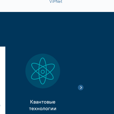
ViPNet
Квантовые
е
Тестиро
технологии