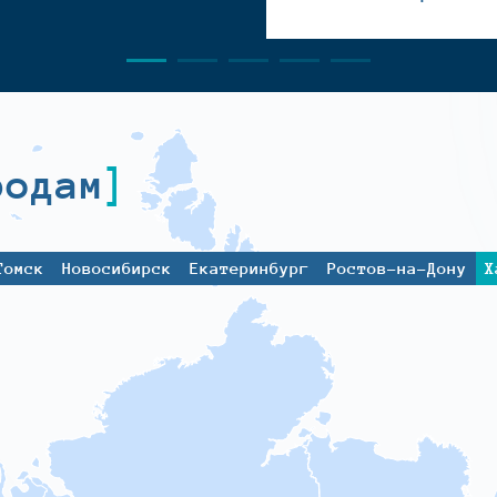
родам
Томск
Новосибирск
Екатеринбург
Ростов-на-Дону
Х