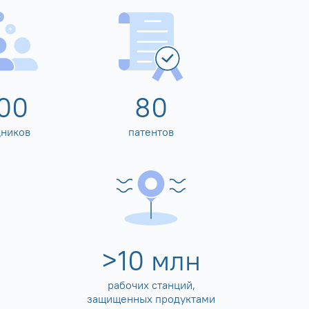
00
80
дников
патентов
>
10
млн
рабочих станций,
защищенных продуктами