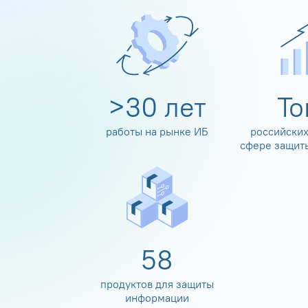
>
30
лет
Т
работы на рынке ИБ
российских
сфере защит
60
продуктов для защиты
информации