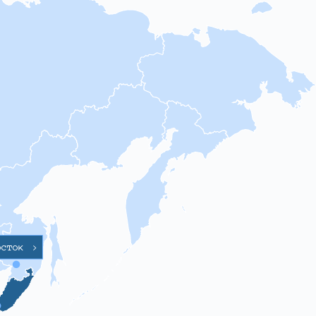
осток
>