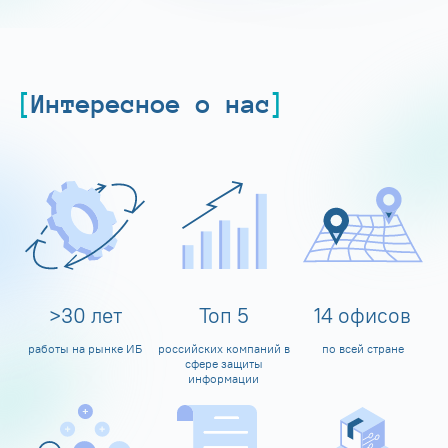
Интересное о нас
>
30
лет
Топ
5
14
офисов
работы на рынке ИБ
российских компаний в
по всей стране
сфере защиты
информации