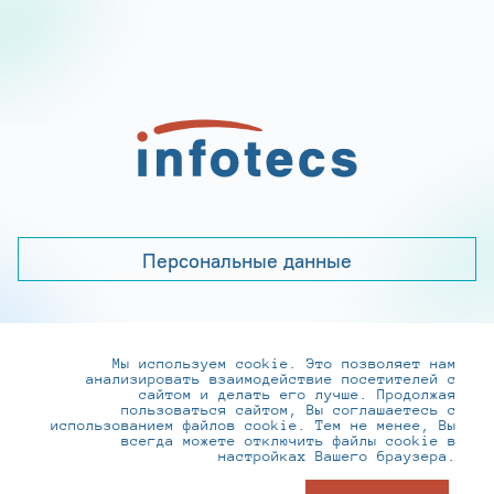
Персональные данные
Мы используем cookie. Это позволяет нам
+7 (495) 737-6192, 8-800-250-0-260
анализировать взаимодействие посетителей с
practice@infotecs.ru
,
hr@infotecs.ru
сайтом и делать его лучше. Продолжая
пользоваться сайтом, Вы соглашаетесь с
127273, г. Москва, Отрадная ул., 2Б строение 1
использованием файлов cookie. Тем не менее, Вы
всегда можете отключить файлы cookie в
настройках Вашего браузера.
© ИнфоТеКС 2020-2026