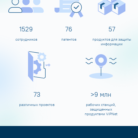
1600
80
60
сотрудников
патентов
продуктов для защиты
информации
80
>
10
млн
различных проектов
рабочих станций,
защищенных
продуктами ViPNet