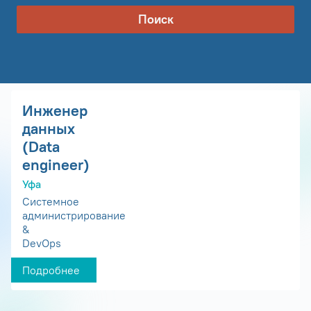
Поиск
Инженер
данных
(Data
engineer)
Уфа
Системное
администрирование
&
DevOps
Подробнее