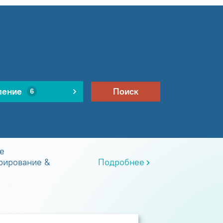
ление
Поиск
6
е
рирование &
Подробнее