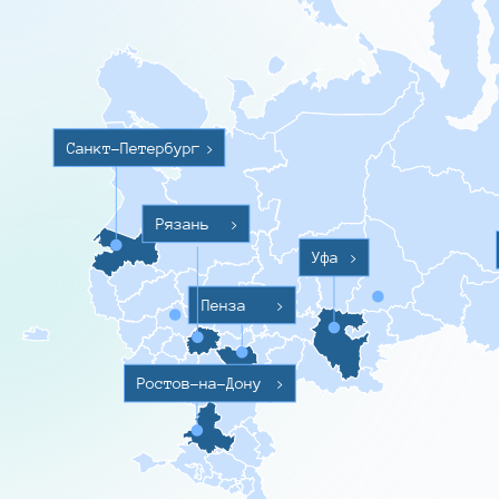
Санкт-Петербург
>
Рязань
>
Уфа
>
Пенза
>
Ростов-на-Дону
>