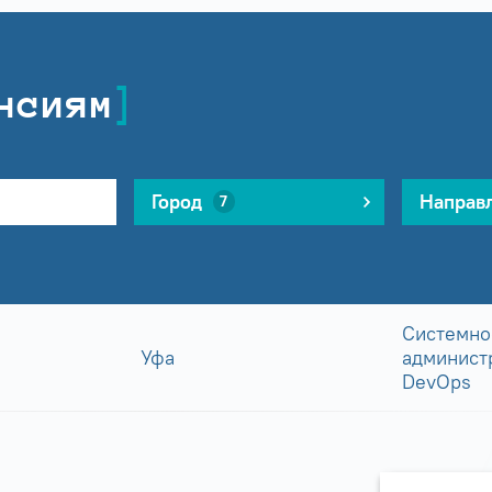
нсиям
Город
Направ
7
Системно
Уфа
админист
DevOps