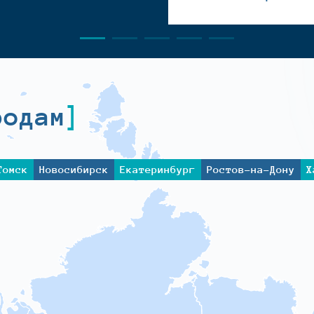
родам
Томск
Новосибирск
Екатеринбург
Ростов-на-Дону
Х