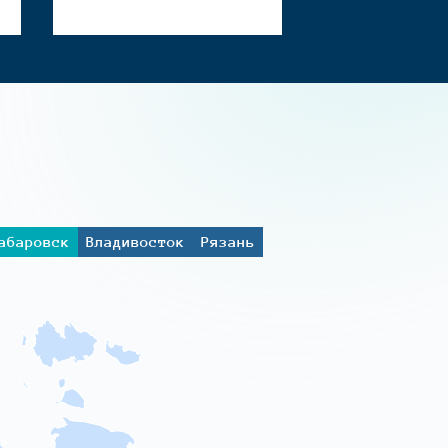
абаровск
Владивосток
Рязань