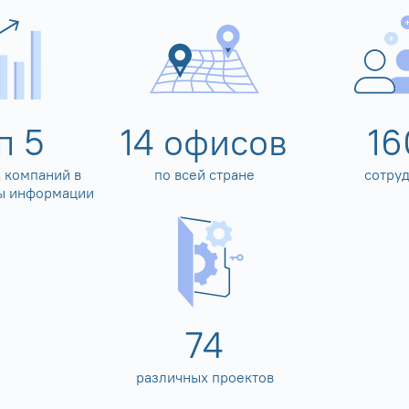
оп
5
14
офисов
16
 компаний в
по всей стране
сотру
ы информации
80
различных проектов