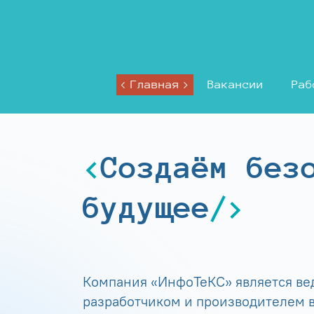
Главная
Вакансии
Раб
Создаём без
будущее
Компания «ИнфоТеКС» является в
разработчиком и производителем в