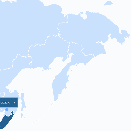
осток
>