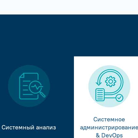
Системное
Системный анализ
администрировани
& DevOps