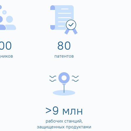
00
80
дников
патентов
>
10
млн
рабочих станций,
защищенных продуктами