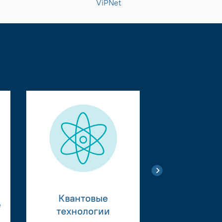
ViPNet
Квантовые
е
Тестиро
технологии