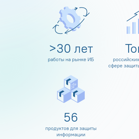
>
30
лет
Т
работы на рынке ИБ
российских
сфере защит
60
продуктов для защиты
информации