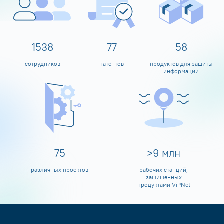
1600
80
60
сотрудников
патентов
продуктов для защиты
информации
80
>
10
млн
различных проектов
рабочих станций,
защищенных
продуктами ViPNet