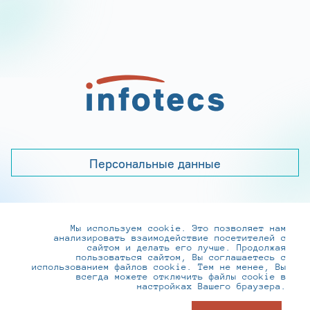
Персональные данные
Мы используем cookie. Это позволяет нам
+7 (495) 737-6192, 8-800-250-0-260
анализировать взаимодействие посетителей с
practice@infotecs.ru
,
hr@infotecs.ru
сайтом и делать его лучше. Продолжая
пользоваться сайтом, Вы соглашаетесь с
127273, г. Москва, Отрадная ул., 2Б строение 1
использованием файлов cookie. Тем не менее, Вы
всегда можете отключить файлы cookie в
настройках Вашего браузера.
© ИнфоТеКС 2020-2026