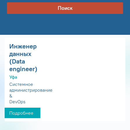
Поиск
Инженер
данных
(Data
engineer)
Уфа
Системное
администрирование
&
DevOps
Подробнее