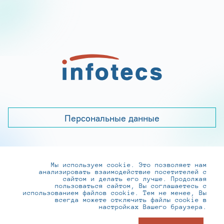
Персональные данные
Мы используем cookie. Это позволяет нам
+7 (495) 737-6192, 8-800-250-0-260
анализировать взаимодействие посетителей с
practice@infotecs.ru
,
hr@infotecs.ru
сайтом и делать его лучше. Продолжая
пользоваться сайтом, Вы соглашаетесь с
127273, г. Москва, Отрадная ул., 2Б строение 1
использованием файлов cookie. Тем не менее, Вы
всегда можете отключить файлы cookie в
настройках Вашего браузера.
© ИнфоТеКС 2020-2026