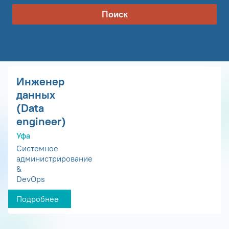
Поиск
Инженер
данных
(Data
engineer)
Уфа
Системное
администрирование
&
DevOps
Подробнее