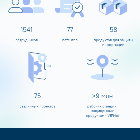
1600
80
60
сотрудников
патентов
продуктов для защиты
информации
80
>
10
млн
различных проектов
рабочих станций,
защищенных
продуктами ViPNet