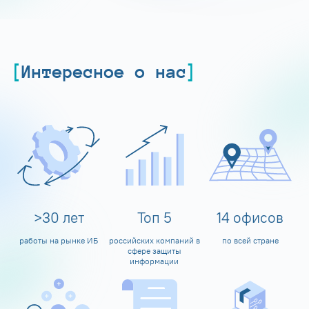
Интересное о нас
>
30
лет
Топ
5
14
офисов
работы на рынке ИБ
российских компаний в
по всей стране
сфере защиты
информации