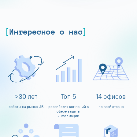
Интересное о нас
>
30
лет
Топ
5
14
офисов
работы на рынке ИБ
российских компаний в
по всей стране
сфере защиты
информации