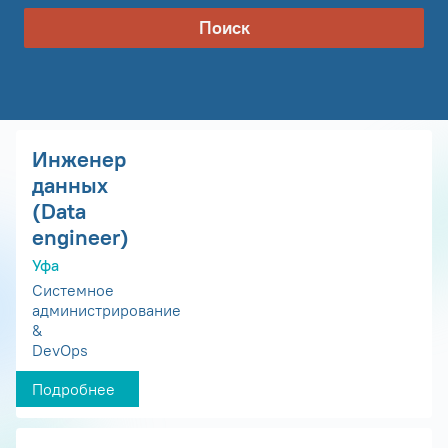
Поиск
Инженер
данных
(Data
engineer)
Уфа
Системное
администрирование
&
DevOps
Подробнее