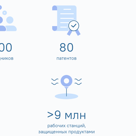
00
80
дников
патентов
>
10
млн
рабочих станций,
защищенных продуктами