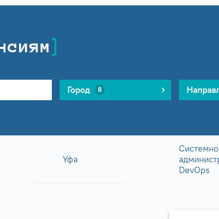
нсиям
Город
Направ
8
Системно
Уфа
админист
DevOps