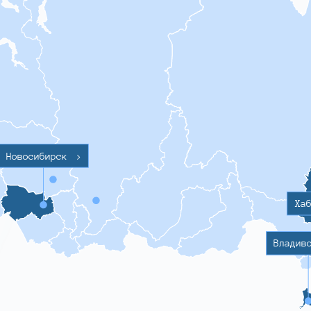
Новосибирск
>
Ха
Владив