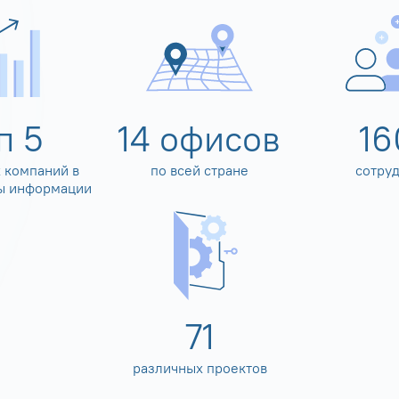
оп
5
14
офисов
16
 компаний в
по всей стране
сотру
ы информации
80
различных проектов