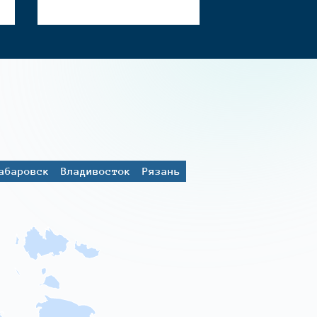
абаровск
Владивосток
Рязань