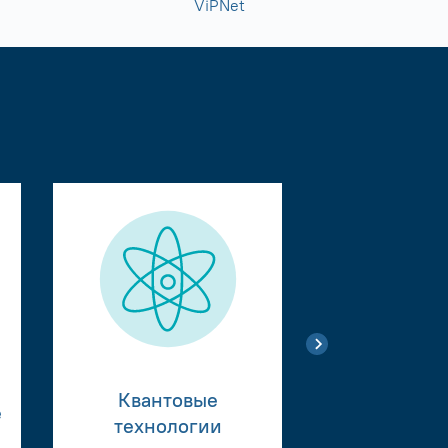
ViPNet
Квантовые
е
Тестиро
технологии