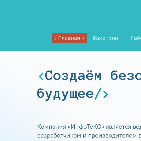
Главная
Вакансии
Раб
Создаём без
будущее
Компания «ИнфоТеКС» является в
разработчиком и производителем в