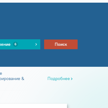
ление
Поиск
6
е
рирование &
Подробнее