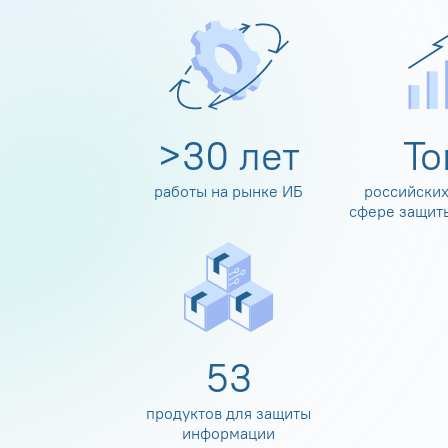
>
30
лет
Т
работы на рынке ИБ
российских
сфере защит
60
продуктов для защиты
информации