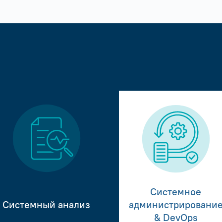
Системное
Системный анализ
администрировани
& DevOps