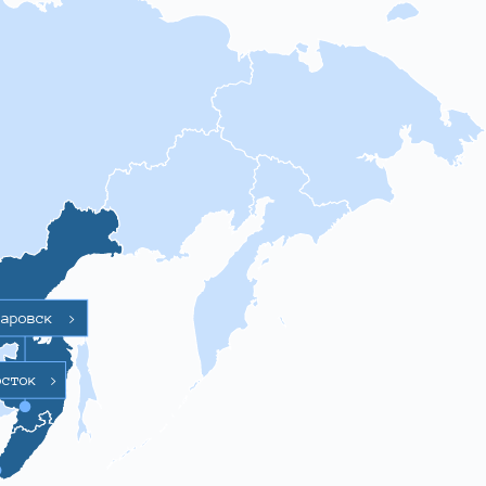
баровск
>
осток
>