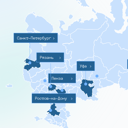
Санкт-Петербург
>
Рязань
>
Уфа
>
Пенза
>
Ростов-на-Дону
>