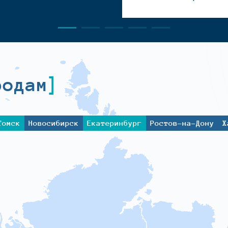
родам
Томск
Новосибирск
Екатеринбург
Ростов-на-Дону
Х