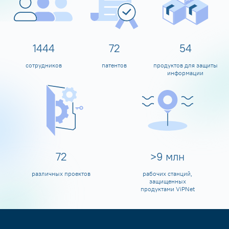
1597
80
60
сотрудников
патентов
продуктов для защиты
информации
80
>
10
млн
различных проектов
рабочих станций,
защищенных
продуктами ViPNet