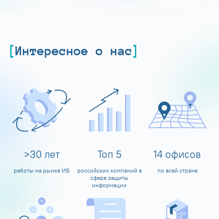
Интересное о нас
>
30
лет
Топ
5
14
офисов
работы на рынке ИБ
российских компаний в
по всей стране
сфере защиты
информации