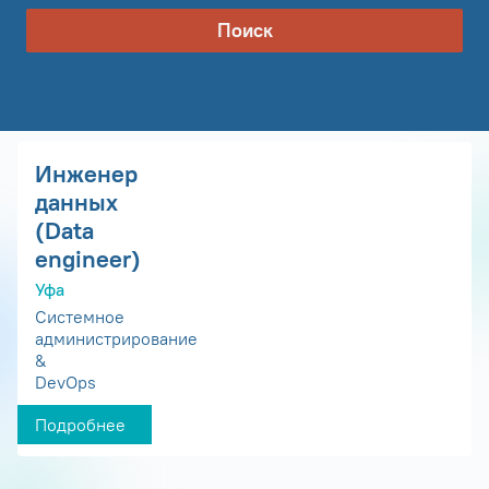
Поиск
Инженер
данных
(Data
engineer)
Уфа
Системное
администрирование
&
DevOps
Подробнее