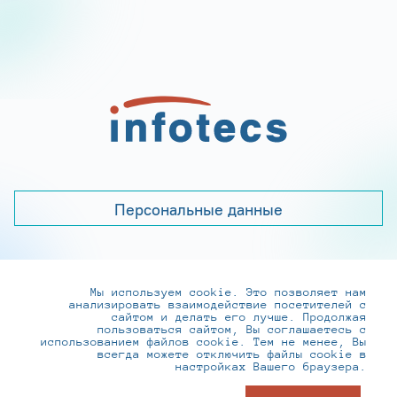
Персональные данные
Мы используем cookie. Это позволяет нам
+7 (495) 737-6192, 8-800-250-0-260
анализировать взаимодействие посетителей с
practice@infotecs.ru
,
hr@infotecs.ru
сайтом и делать его лучше. Продолжая
пользоваться сайтом, Вы соглашаетесь с
127273, г. Москва, Отрадная ул., 2Б строение 1
использованием файлов cookie. Тем не менее, Вы
всегда можете отключить файлы cookie в
настройках Вашего браузера.
© ИнфоТеКС 2020-2026